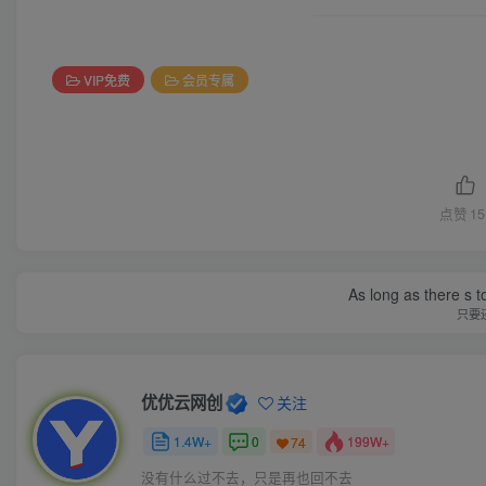
VIP免费
会员专属
点赞
15
As long as there s t
只要
优优云网创
关注
1.4W+
0
199W+
74
没有什么过不去，只是再也回不去