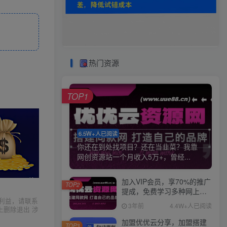
热门资源
TOP1
6.5W+人已阅读
你还在到处找项目？还在当韭菜？我靠
网创资源站一个月收入5万+，曾经...
加入VIP会员，享70%的推广
TOP2
提成，免费学习多种网上创
业课程，菜鸟秒变大神！
利益，请联系
3年前
4.4W+人已阅读
上删除退出 涉
加盟优优云分享，加盟搭建
TOP3