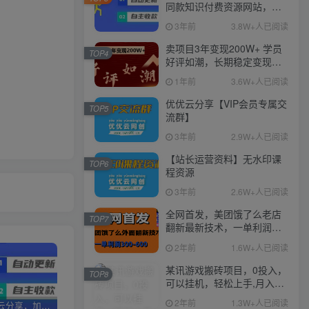
同款知识付费资源网站，实
现长期稳定被动收入~
3年前
3.8W+人已阅读
卖项目3年变现200W+ 学员
TOP4
好评如潮，长期稳定变现，
可以一直干到老！
1年前
3.6W+人已阅读
优优云分享【VIP会员专属交
TOP5
流群】
3年前
2.9W+人已阅读
【站长运营资料】无水印课
TOP6
程资源
3年前
2.6W+人已阅读
全网首发，美团饿了么老店
TOP7
翻新最新技术，一单利润
300-600
2年前
1.6W+人已阅读
某讯游戏搬砖项目，0投入，
TOP8
可以挂机，轻松上手,月入
3000+上不封顶
2年前
1.3W+人已阅读
加盟优优云分享，加盟搭建同款知识付费资源网站，实现长期稳定被动收入~
卖项目3年变现200W+ 学员好评如潮，长期稳定变现，可以一直干到老！
优优云分享【VIP会员专属交流群】