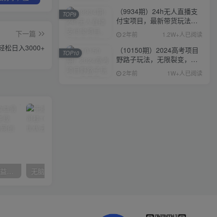
（9934期）24h无人直播支
TOP9
付宝项目，最新带货玩法，
纯躺赚实测日入500+
下一篇
2年前
1.2W+人已阅读
松日入3000+
（10150期）2024高考项目
TOP10
野路子玩法，无限裂变，最
高一天1W＋！
2年前
1W+人已阅读
（10163期）快手掘金撸收益最新技术，高收益玩法，单日变现500+，小白必备项目
无脑全自动挂机，单窗口18+，可挂100+窗口，手机电脑均可操作