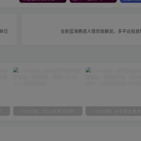
单日
全新蓝海赛道人情世故解说，多平台投放轻
（9934期）24h无人直播支付宝项目，最新带货玩法，纯躺赚实测日入500+
（10150期）2024高考项目野路子玩法，无限裂变，最高一天1W＋！