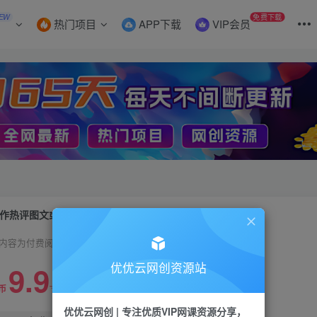
EW
免费下载
热门项目
APP下载
VIP会员
作热评图文或视频，快速涨粉接广告，实现月入过万！
内容为付费阅读，请付费后查看
9.9
优优云网创资源站
99
币
云币
优优云网创 | 专注优质VIP网课资源分享，