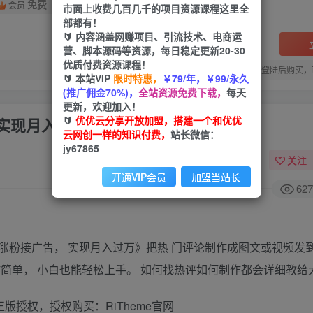
免费
会员
市面上收费几百几千的项目资源课程这里全
部都有！
🔰 内容涵盖网赚项目、引流技术、电商运
营、脚本源码等资源，每日稳定更新20-30
优质付费资源课程！
您当前未登录！建议登陆后购买，
🔰 本站VIP
限时特惠，
￥79/年，￥99/永久
(推广佣金70%)，
全站资源免费下载，
每天
更新，欢迎加入！
🔰
优优云分享开放加盟，搭建一个和优优
实现月入过万！
云网创一样的知识付费，
站长微信：
jy67865
关注
开通VIP会员
加盟当站长
627
涨粉接广告， 实现月入过万》把热 门评论制作成图文或视频发
简单， 小白也能轻松上手。 如何找热评如何制作都会详细教给
版授权，授权购买：RiTheme官网