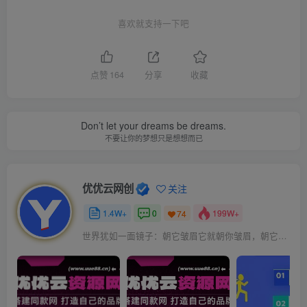
喜欢就支持一下吧
点赞
164
分享
收藏
Don’t let your dreams be dreams.
不要让你的梦想只是想想而已
优优云网创
关注
1.4W+
0
199W+
74
世界犹如一面镜子：朝它皱眉它就朝你皱眉，朝它微笑它也吵你微笑