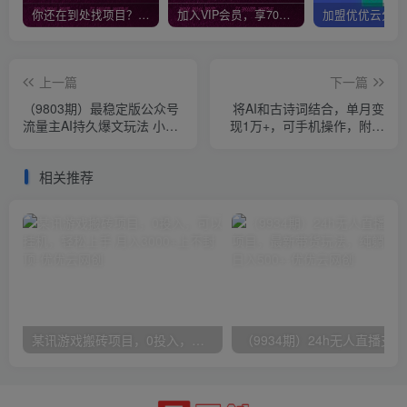
你还在到处找项目？还在当韭菜？我靠网创资源站一个月收入5万+，曾经我也是个失败者。
加入VIP会员，享70%的推广提成，免费学习多种网上创业课程，菜鸟秒变大神！
上一篇
下一篇
（9803期）最稳定版公众号
将AI和古诗词结合，单月变
流量主AI持久爆文玩法 小白
现1万+，可手机操作，附送
轻松掌握 2个月实测半小时
软件
日入200
相关推荐
某讯游戏搬砖项目，0投入，可以挂机，轻松上手,月入3000+上不封顶
（9