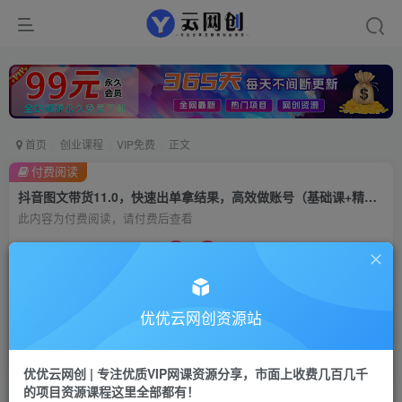
首页
创业课程
VIP免费
正文
付费阅读
抖音图文带货11.0，快速出单拿结果，高效做账号（基础课+精英课 92节高清无水印）
此内容为付费阅读，请付费后查看
9.9
99
云币
云币
免费
会员
优优云网创资源站
立即购买
您当前未登录！建议登陆后购买，可保存购买订单
优优云网创 | 专注优质VIP网课资源分享，市面上收费几百几千
的项目资源课程这里全部都有！