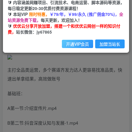
🔰 内容涵盖网赚项目、引流技术、电商运营、脚本源码等资源，
抖音图文带货11.0，快速出单拿结果，高效做账号
每日稳定更新20-30优质付费资源课程！
（基础课+精英课 92节高清无水印）
🔰 本站VIP
限时特惠，
￥79/年，￥99/永久 (推广佣金70%)，
全
站资源免费下载，
每天更新，欢迎加入！
🔰
优优云分享开放加盟，搭建一个和优优云网创一样的知识付
优优云网创
私信
关注
费，
站长微信：jy67865
2年前更新
712
164
开通VIP会员
加盟当站长
主打全品类运营，多个赛道齐发力达人更容易找准品类，快
速出单拿结果，高效做账号
基础班：
A第一节:介绍宣传片.mp4
B第二节:抖音深度认知与发展-1.mp4