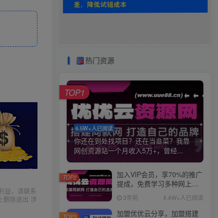
热门资源
TOP1
6.5W+人已阅读
你还在到处找项目？还在当韭菜？我靠
网创资源站一个月收入5万+，曾经...
加入VIP会员，享70%的推广
TOP2
提成，免费学习多种网上创
利益，请联系
业课程，菜鸟秒变大神！
3年前
4.4W+人已阅读
上删除退出 涉
加盟优优云分享，加盟搭建
TOP3