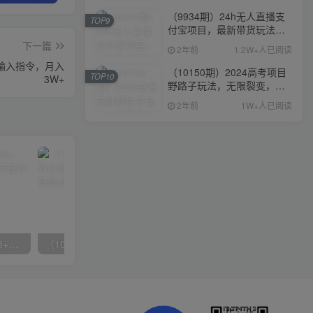
（9934期）24h无人直播支
TOP9
付宝项目，最新带货玩法，
纯躺赚实测日入500+
下一篇
2年前
1.2W+人已阅读
单输入指令，月入
（10150期）2024高考项目
TOP10
3W+
野路子玩法，无限裂变，最
高一天1W＋！
2年前
1W+人已阅读
无脑全自动挂机，单窗口18+，可挂100+窗口，手机电脑均可操作
（10041期）拼多多店铺最新高效引流术，轻松引流400+创业粉，精准日变现五位数！