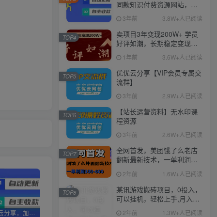
同款知识付费资源网站，实
现长期稳定被动收入~
3年前
3.8W+人已阅读
卖项目3年变现200W+ 学员
TOP4
好评如潮，长期稳定变现，
可以一直干到老！
1年前
3.6W+人已阅读
优优云分享【VIP会员专属交
TOP5
流群】
3年前
2.9W+人已阅读
【站长运营资料】无水印课
TOP6
程资源
3年前
2.6W+人已阅读
全网首发，美团饿了么老店
TOP7
翻新最新技术，一单利润
300-600
2年前
1.6W+人已阅读
某讯游戏搬砖项目，0投入，
TOP8
可以挂机，轻松上手,月入
3000+上不封顶
2年前
1.3W+人已阅读
加盟优优云分享，加盟搭建同款知识付费资源网站，实现长期稳定被动收入~
卖项目3年变现200W+ 学员好评如潮，长期稳定变现，可以一直干到老！
优优云分享【VIP会员专属交流群】