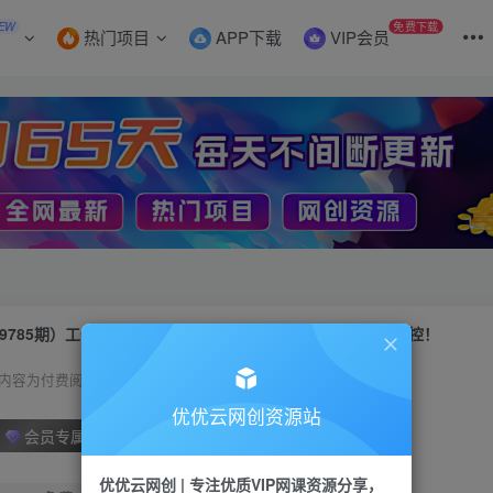
EW
免费下载
热门项目
APP下载
VIP会员
9785期）工作室超凡先锋游戏搬砖，单机日收益300+！零风控！
内容为付费阅读，请付费后查看
优优云网创资源站
会员专属资源
优优云网创 | 专注优质VIP网课资源分享，