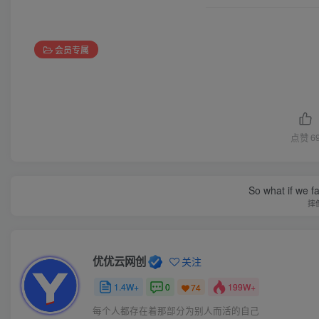
会员专属
点赞
6
So what if we fa
摔
优优云网创
关注
1.4W+
0
199W+
74
每个人都存在着那部分为别人而活的自己