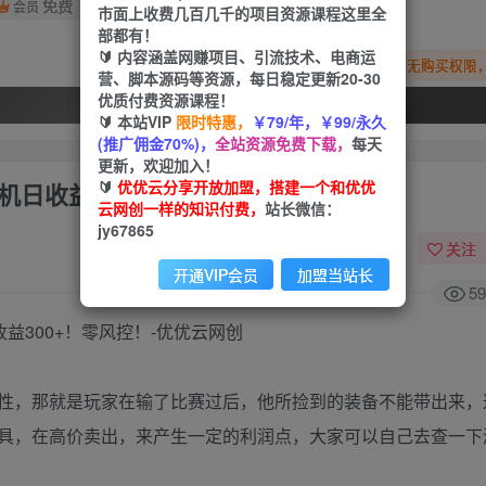
免费
会员
市面上收费几百几千的项目资源课程这里全
部都有！
🔰 内容涵盖网赚项目、引流技术、电商运
您暂无购买权限
营、脚本源码等资源，每日稳定更新20-30
优质付费资源课程！
开通会员
🔰 本站VIP
限时特惠，
￥79/年，￥99/永久
(推广佣金70%)，
全站资源免费下载，
每天
更新，欢迎加入！
🔰
优优云分享开放加盟，搭建一个和优优
机日收益300+！零风控！
云网创一样的知识付费，
站长微信：
jy67865
关注
开通VIP会员
加盟当站长
59
性，那就是玩家在输了比赛过后，他所捡到的装备不能带出来，
具，在高价卖出，来产生一定的利润点，大家可以自己去查一下