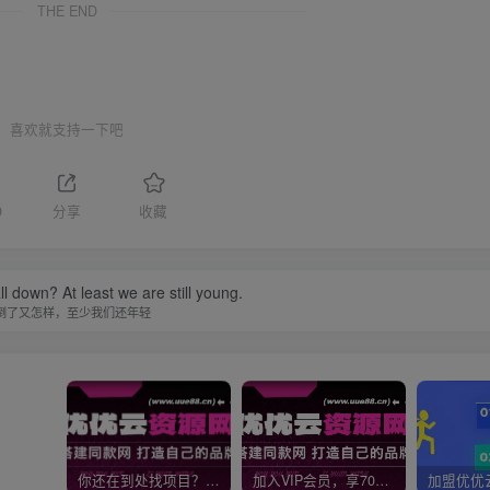
THE END
喜欢就支持一下吧
9
分享
收藏
ll down? At least we are still young.
倒了又怎样，至少我们还年轻
你还在到处找项目？还在当韭菜？我靠网创资源站一个月收入5万+，曾经我也是个失败者。
加入VIP会员，享70%的推广提成，免费学习多种网上创业课程，菜鸟秒变大神！