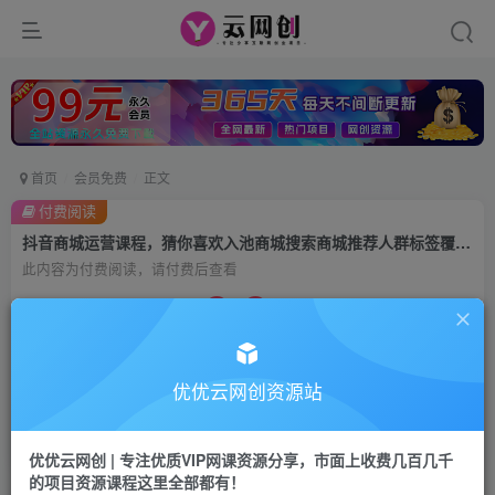
首页
会员免费
正文
付费阅读
抖音商城运营课程，猜你喜欢入池商城搜索商城推荐人群标签覆盖（67节课）
此内容为付费阅读，请付费后查看
9.9
99
云币
云币
免费
会员
优优云网创资源站
立即购买
您当前未登录！建议登陆后购买，可保存购买订单
优优云网创 | 专注优质VIP网课资源分享，市面上收费几百几千
的项目资源课程这里全部都有！