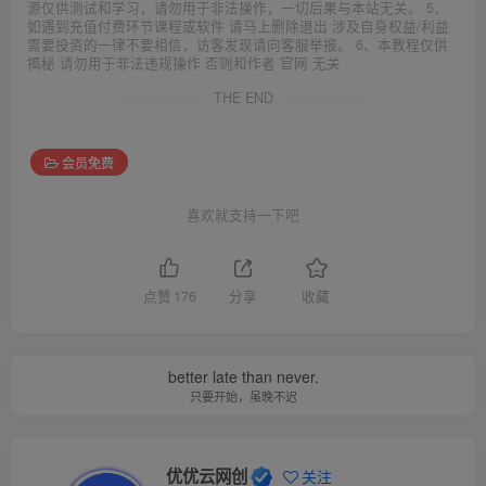
源仅供测试和学习，请勿用于非法操作，一切后果与本站无关。 5、
如遇到充值付费环节课程或软件 请马上删除退出 涉及自身权益/利益
需要投资的一律不要相信，访客发现请向客服举报。 6、本教程仅供
揭秘 请勿用于非法违规操作 否则和作者 官网 无关
THE END
会员免费
喜欢就支持一下吧
点赞
176
分享
收藏
better late than never.
只要开始，虽晚不迟
优优云网创
关注