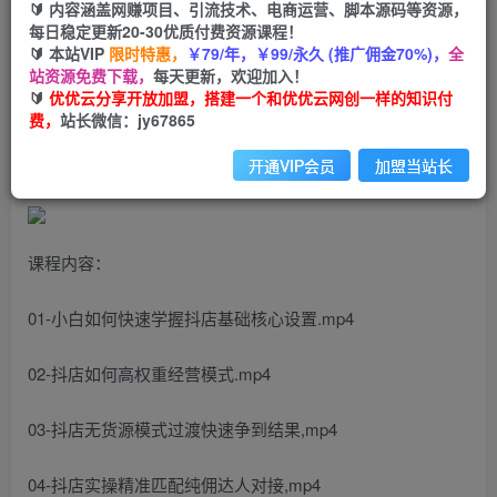
🔰 内容涵盖网赚项目、引流技术、电商运营、脚本源码等资源，
抖音商城运营课程，猜你喜欢入池商城搜索商城推
每日稳定更新20-30优质付费资源课程！
荐人群标签覆盖（67节课）
🔰 本站VIP
限时特惠，
￥79/年，￥99/永久 (推广佣金70%)，
全
站资源免费下载，
每天更新，欢迎加入！
🔰
优优云分享开放加盟，搭建一个和优优云网创一样的知识付
优优云网创
私信
关注
费，
站长微信：jy67865
2年前发布
613
176
开通VIP会员
加盟当站长
课程内容：
01-小白如何快速学握抖店基础核心设置.mp4
02-抖店如何高权重经营模式.mp4
03-抖店无货源模式过渡快速争到结果,mp4
04-抖店实操精准匹配纯佣达人对接,mp4