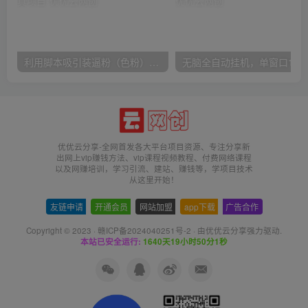
利用脚本吸引装逼粉（色粉），打造知识付费系统，附388元美女写真项目
无脑全自动挂机，单窗口
优优云分享-全网首发各大平台项目资源、专注分享新
出网上vip赚钱方法、vip课程视频教程、付费网络课程
以及网赚培训，学习引流、建站、赚钱等，学项目技术
从这里开始！
友链申请
-
开通会员
-
网站加盟
-
app下载
-
广告合作
Copyright © 2023 ·
赣ICP备2024040251号-2
· 由
优优云分享
强力驱动.
本站已安全运行:
1640天19小时50分2秒