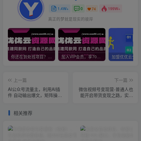
1.4W+
0
199W+
74
真正的梦就是现实的彼岸
你还在到处找项目？还在当韭菜？我靠网创资源站一个月收入5万+，曾经我也是个失败者。
加入VIP会员，享70%的推广提成，免费学习多种网上创业课程，菜鸟秒变大神！
上一篇
下一篇
AI公众号流量主，利用AI插
微信视频号变现营-普通人也
件 自动输出爆文，矩阵操
能开启带货变现之路，实现
作，月入5W+
电商小白向电商达人的华丽
蜕变
相关推荐