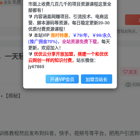
免费
会员
市面上收费几百几千的项目资源课程这里全
部都有！
🔰 内容涵盖网赚项目、引流技术、电商运
营、脚本源码等资源，每日稳定更新20-30
优质付费资源课程！
您当前未登录！建议登陆后购买，
🔰 本站VIP
限时特惠，
￥79/年，￥99/永久
(推广佣金70%)，
全站资源免费下载，
每天
更新，欢迎加入！
🔰
优优云分享开放加盟，搭建一个和优优
一天轻松1000+
云网创一样的知识付费，
站长微信：
jy67865
关注
开通VIP会员
加盟当站长
535
+【揭秘】
训练教程然后发布到抖音，快手，视频号等平台，把用户引流到