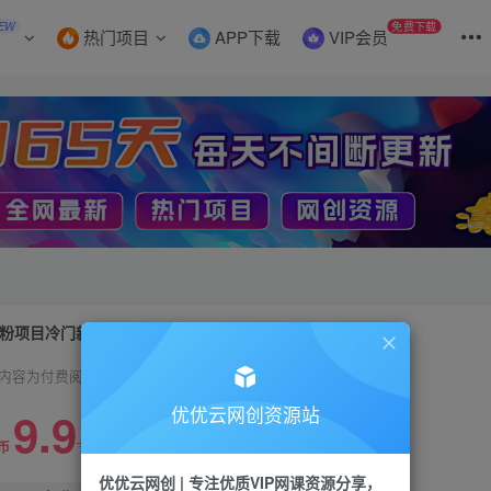
EW
免费下载
热门项目
APP下载
VIP会员
粉项目冷门新玩法，售卖私密训练课程，一天轻松1000+
内容为付费阅读，请付费后查看
9.9
优优云网创资源站
99
币
云币
优优云网创 | 专注优质VIP网课资源分享，