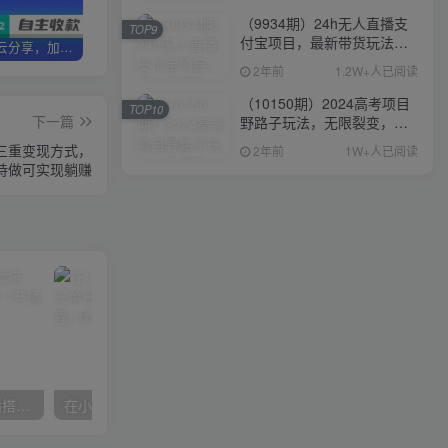
（9934期）24h无人直播支
TOP9
付宝项目，最新带货玩法，
加盟优优云分享，加盟搭建同款知识付费资源网站，实现长期稳定被动收入~
卖项目3年变现200W+ 学员好评如潮，长期稳定变现，可以一直干到老！
优优云分享【VIP会员专属交流群】
纯躺赚实测日入500+
2年前
1.2W+人已阅读
（10150期）2024高考项目
TOP10
下一篇
野路子玩法，无限裂变，最
高一天1W＋！
合三重变现方式，
2年前
1W+人已阅读
持做可实现躺赚
数字人操作员，数字人直播搭建、多路开播、选品技巧，0-1开播流程
在小红书引流私域卖壁纸每张29元单日最高卖出200张(0-1搭建教程)