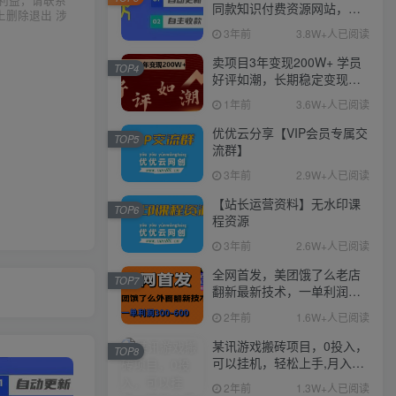
利益，请联系
同款知识付费资源网站，实
上删除退出 涉
现长期稳定被动收入~
3年前
3.8W+人已阅读
卖项目3年变现200W+ 学员
TOP4
好评如潮，长期稳定变现，
可以一直干到老！
1年前
3.6W+人已阅读
优优云分享【VIP会员专属交
TOP5
流群】
3年前
2.9W+人已阅读
【站长运营资料】无水印课
TOP6
程资源
3年前
2.6W+人已阅读
全网首发，美团饿了么老店
TOP7
翻新最新技术，一单利润
300-600
2年前
1.6W+人已阅读
某讯游戏搬砖项目，0投入，
TOP8
可以挂机，轻松上手,月入
3000+上不封顶
2年前
1.3W+人已阅读