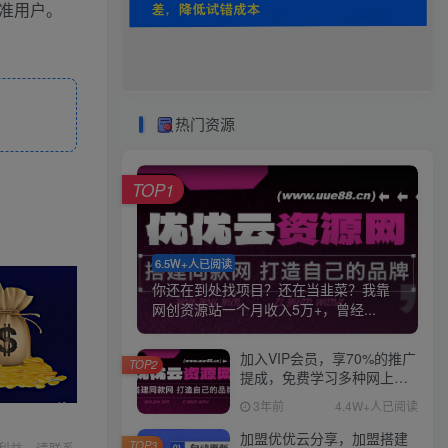
精准用户。
热门资源
TOP1
6.5W+人已阅读
你还在到处找项目？还在当韭菜？我靠
网创资源站一个月收入5万+，曾经...
加入VIP会员，享70%的推广
TOP2
提成，免费学习多种网上创
业课程，菜鸟秒变大神！
3年前
4.4W+人已阅读
加盟优优云分享，加盟搭建
TOP3