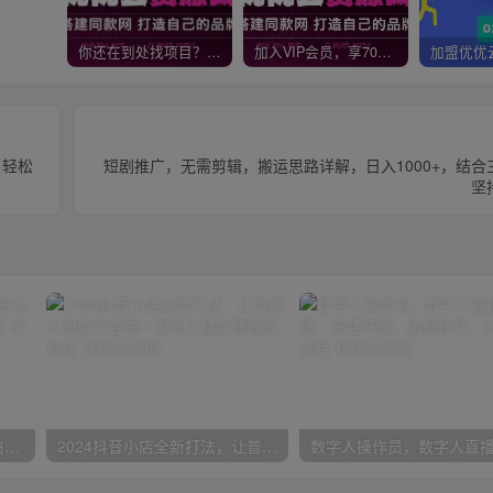
你还在到处找项目？还在当韭菜？我靠网创资源站一个月收入5万+，曾经我也是个失败者。
加入VIP会员，享70%的推广提成，免费学习多种网上创业课程，菜鸟秒变大神！
，轻松
短剧推广，无需剪辑，搬运思路详解，日入1000+，结
坚
一份资料多种变现方式，小白也能轻松上手，日入800不是问题
2024抖音小店全新打法，让普通人也能学会做一家长久稳定赚钱的抖店