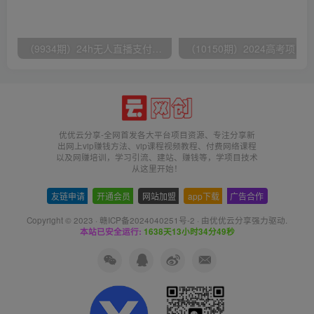
（9934期）24h无人直播支付宝项目，最新带货玩法，纯躺赚实测日入500+
优优云分享-全网首发各大平台项目资源、专注分享新
出网上vip赚钱方法、vip课程视频教程、付费网络课程
以及网赚培训，学习引流、建站、赚钱等，学项目技术
从这里开始！
友链申请
-
开通会员
-
网站加盟
-
app下载
-
广告合作
Copyright © 2023 ·
赣ICP备2024040251号-2
· 由
优优云分享
强力驱动.
本站已安全运行:
1638天13小时34分50秒