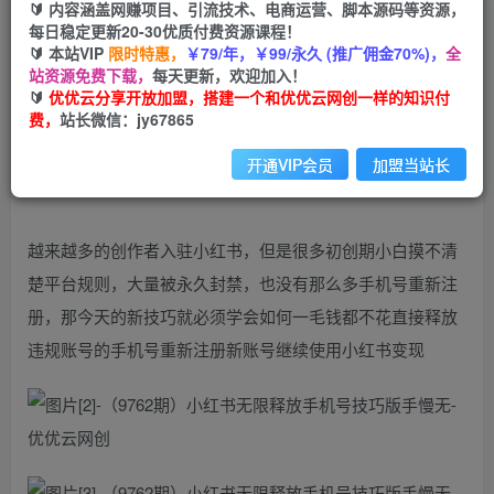
🔰 内容涵盖网赚项目、引流技术、电商运营、脚本源码等资源，
（9762期）小红书无限释放手机号技巧版手慢无
每日稳定更新20-30优质付费资源课程！
🔰 本站VIP
限时特惠，
￥79/年，￥99/永久 (推广佣金70%)，
全
优优云网创
私信
关注
站资源免费下载，
每天更新，欢迎加入！
2年前更新
🔰
优优云分享开放加盟，搭建一个和优优云网创一样的知识付
1752
157
费，
站长微信：jy67865
开通VIP会员
加盟当站长
越来越多的创作者入驻小红书，但是很多初创期小白摸不清
楚平台规则，大量被永久封禁，也没有那么多手机号重新注
册，那今天的新技巧就必须学会如何一毛钱都不花直接释放
违规账号的手机号重新注册新账号继续使用小红书变现