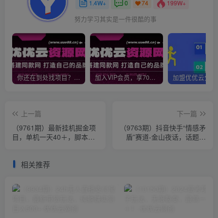
1.4W+
0
199W+
74
努力学习其实是一件很酷的事
你还在到处找项目？还在当韭菜？我靠网创资源站一个月收入5万+，曾经我也是个失败者。
加入VIP会员，享70%的推广提成，免费学习多种网上创业课程，菜鸟秒变大神！
上一篇
下一篇
（9761期）最新挂机掘金项
（9763期）抖音快手“情感矛
目，单机一天40＋，脚本全
盾”赛道-金山夜话，话题自
自动运行，解放双手，可放
带流量虚拟变现-附全集资料
大操作
相关推荐