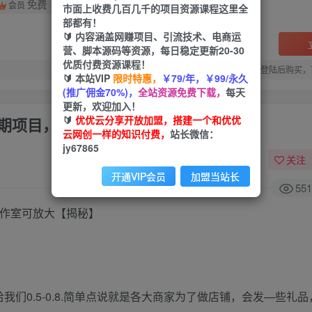
免费
会员
市面上收费几百几千的项目资源课程这里全
部都有！
🔰 内容涵盖网赚项目、引流技术、电商运
营、脚本源码等资源，每日稳定更新20-30
优质付费资源课程！
您当前未登录！建议登陆后购买，
🔰 本站VIP
限时特惠，
￥79/年，￥99/永久
(推广佣金70%)，
全站资源免费下载，
每天
更新，欢迎加入！
🔰
优优云分享开放加盟，搭建一个和优优
长期项目，个人工作室可放大
云网创一样的知识付费，
站长微信：
jy67865
关注
开通VIP会员
加盟当站长
551
工作室可放大【揭秘】
们0.5-0.8.简单点说就是各大商家为了做店铺，会发—些礼