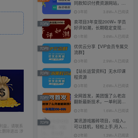
同款知识付费资源网站，实
现长期稳定被动收入~
3年前
3.8W+人已阅读
卖项目3年变现200W+ 学员
TOP4
好评如潮，长期稳定变现，
可以一直干到老！
1年前
3.6W+人已阅读
优优云分享【VIP会员专属交
TOP5
流群】
3年前
2.9W+人已阅读
【站长运营资料】无水印课
TOP6
程资源
3年前
2.6W+人已阅读
全网首发，美团饿了么老店
TOP7
翻新最新技术，一单利润
300-600
2年前
1.6W+人已阅读
某讯游戏搬砖项目，0投入，
TOP8
利益，请联系
可以挂机，轻松上手,月入
上删除退出 涉
3000+上不封顶
2年前
1.3W+人已阅读