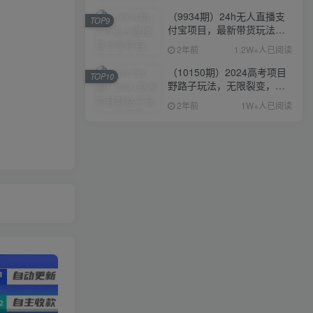
（9934期）24h无人直播支
TOP9
付宝项目，最新带货玩法，
纯躺赚实测日入500+
2年前
1.2W+人已阅读
（10150期）2024高考项目
TOP10
野路子玩法，无限裂变，最
高一天1W＋！
2年前
1W+人已阅读