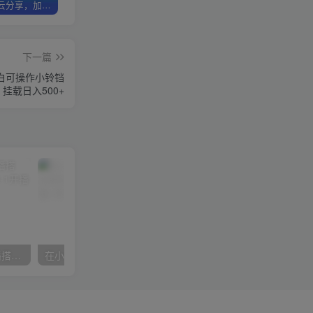
加盟优优云分享，加盟搭建同款知识付费资源网站，实现长期稳定被动收入~
卖项目3年变现200W+ 学员好评如潮，长期稳定变现，可以一直干到老！
优优云分享【VIP会员专属交流群】
下一篇
白可操作小铃铛
挂载日入500+
数字人操作员，数字人直播搭建、多路开播、选品技巧，0-1开播流程
在小红书引流私域卖壁纸每张29元单日最高卖出200张(0-1搭建教程)