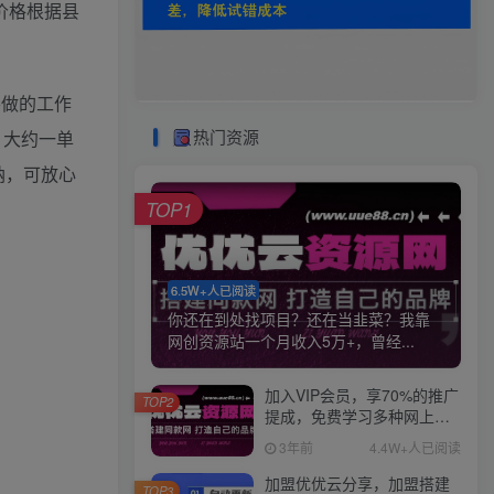
价格根据县
要做的工作
热门资源
，大约一单
纳，可放心
TOP1
6.5W+人已阅读
你还在到处找项目？还在当韭菜？我靠
网创资源站一个月收入5万+，曾经...
加入VIP会员，享70%的推广
TOP2
提成，免费学习多种网上创
业课程，菜鸟秒变大神！
3年前
4.4W+人已阅读
加盟优优云分享，加盟搭建
TOP3