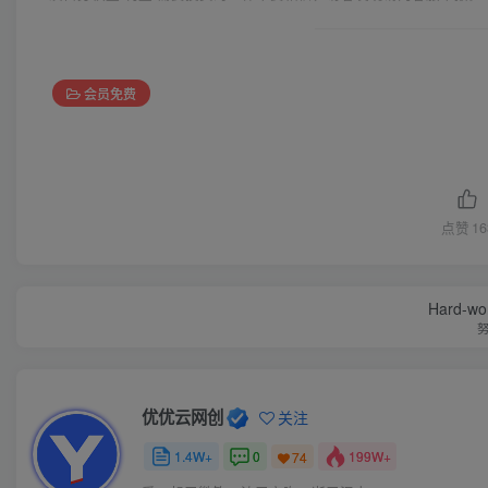
会员免费
点赞
16
Hard-work
优优云网创
关注
1.4W+
0
199W+
74