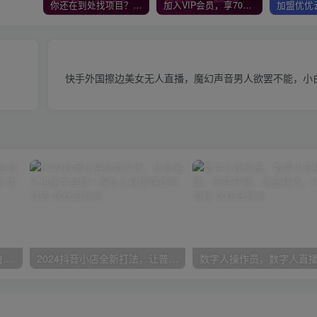
你还在到处找项目？还在当韭菜？我靠网创资源站一个月收入5万+，曾经我也是个失败者。
加入VIP会员，享70%的推广提成，免费学习多种网上创业课程，菜鸟秒变大神！
快手外国擦边美女无人直播，魔幻声音男人欲罢不能，小
一份资料多种变现方式，小白也能轻松上手，日入800不是问题
2024抖音小店全新打法，让普通人也能学会做一家长久稳定赚钱的抖店