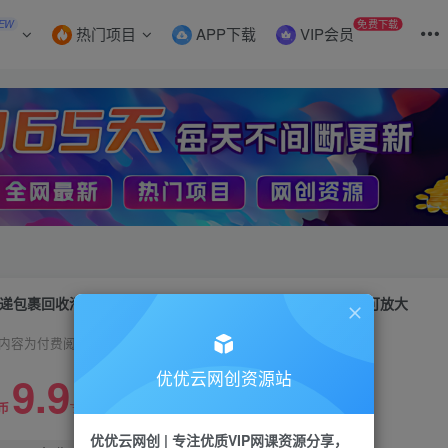
EW
免费下载
热门项目
APP下载
VIP会员
递包裹回收淘金，单号保底30-50+，长期项目，个人工作室可放大
内容为付费阅读，请付费后查看
9.9
优优云网创资源站
99
币
云币
优优云网创 | 专注优质VIP网课资源分享，