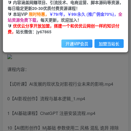
🔰 内容涵盖网赚项目、引流技术、电商运营、脚本源码等资源，
AI电影创作+AI短视频制作全套完整课程-适用于摄
每日稳定更新20-30优质付费资源课程！
影师 导演 剪辑（25节课）
🔰 本站VIP
限时特惠，
￥79/年，￥99/永久 (推广佣金70%)，
全
站资源免费下载，
每天更新，欢迎加入！
🔰
优优云分享开放加盟，搭建一个和优优云网创一样的知识付
优优云网创
私信
关注
费，
站长微信：jy67865
2年前发布
1293
143
开通VIP会员
加盟当站长
课程内容：
【试听课】AI发展的现状及对影视行业未来的影响.mp4
0【AI影视创作】流程与基本逻辑_1.mp4
1【AI基础课程】ChatGPT 注册安装流程.mp4
10【AI图形创作】Mj基础 参数使用二 风格 混乱 诡异 排除