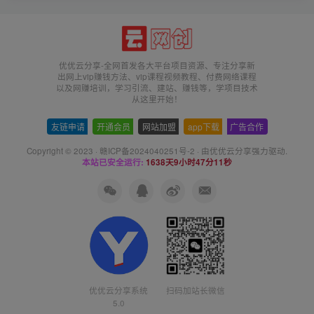
优优云分享-全网首发各大平台项目资源、专注分享新
出网上vip赚钱方法、vip课程视频教程、付费网络课程
以及网赚培训，学习引流、建站、赚钱等，学项目技术
从这里开始！
友链申请
-
开通会员
-
网站加盟
-
app下载
-
广告合作
Copyright © 2023 ·
赣ICP备2024040251号-2
· 由
优优云分享
强力驱动.
本站已安全运行:
1638天9小时47分12秒
优优云分享系统
扫码加站长微信
5.0