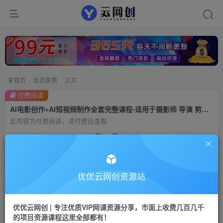
首页
会员免费
正文
付费阅读
AI电影创作+AI短视频制作全套完整课程-适用于摄影师 导演 剪辑（25节课）
此内容为付费阅读，请付费后查看
9.9
99
云币
云币
免费
会员
优优云网创资源站
立即购买
您当前未登录！建议登陆后购买，可保存购买订单
优优云网创 | 专注优质VIP网课资源分享，市面上收费几百几千
的项目资源课程这里全部都有！