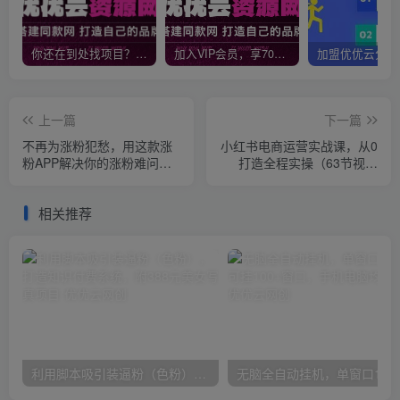
你还在到处找项目？还在当韭菜？我靠网创资源站一个月收入5万+，曾经我也是个失败者。
加入VIP会员，享70%的推广提成，免费学习多种网上创业课程，菜鸟秒变大神！
上一篇
下一篇
不再为涨粉犯愁，用这款涨
小红书电商运营实战课，​从0
粉APP解决你的涨粉难问
打造全程实操（63节视频
题，在养号中自动涨粉
课）
相关推荐
利用脚本吸引装逼粉（色粉），打造知识付费系统，附388元美女写真项目
无脑全自动挂机，单窗口