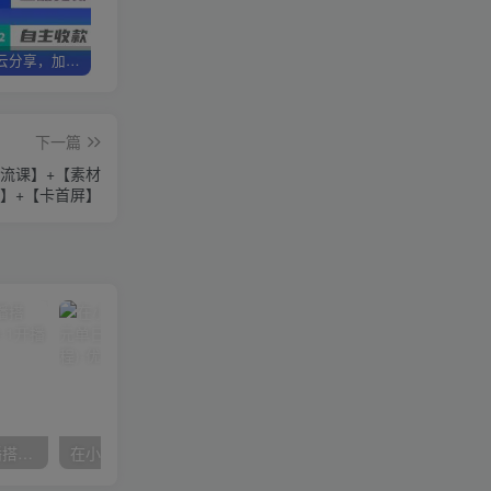
加盟优优云分享，加盟搭建同款知识付费资源网站，实现长期稳定被动收入~
卖项目3年变现200W+ 学员好评如潮，长期稳定变现，可以一直干到老！
优优云分享【VIP会员专属交流群】
下一篇
投流课】+【素材
】+【卡首屏】
数字人操作员，数字人直播搭建、多路开播、选品技巧，0-1开播流程
在小红书引流私域卖壁纸每张29元单日最高卖出200张(0-1搭建教程)