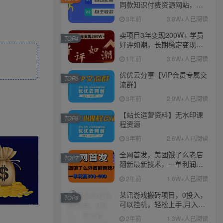
同款知识付费资源网站，实
现长期稳定被动收入~
3年前
3.8W+人已阅读
卖项目3年变现200W+ 学员
TOP4
好评如潮，长期稳定变现，
可以一直干到老！
1年前
3.6W+人已阅读
优优云分享【VIP会员专属交
TOP5
流群】
3年前
2.9W+人已阅读
【站长运营资料】无水印课
TOP6
程资源
3年前
2.6W+人已阅读
全网首发，美团饿了么老店
TOP7
翻新最新技术，一单利润
300-600
2年前
1.6W+人已阅读
某讯游戏搬砖项目，0投入，
TOP8
可以挂机，轻松上手,月入
3000+上不封顶
2年前
1.3W+人已阅读