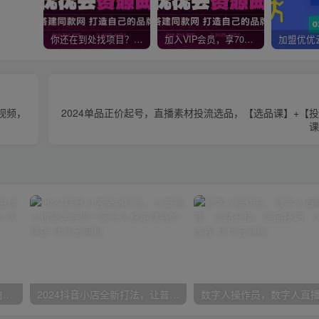
你还在到处找项目？还在当韭菜？我靠网创资源站一个月收入5万+，曾经我也是个失败者。
加入VIP会员，享70%的推广提成，免费学习多种网上创业课程，菜鸟秒变大神！
视频，
2024单品正价起号，直播素材投流选品，【选品课】+【
课
一份资料多种变现方式，小白也能轻松上手，日入800不是问题
2024抖音小店全新打法，让普通人也能学会做一家长久稳定赚钱的抖店