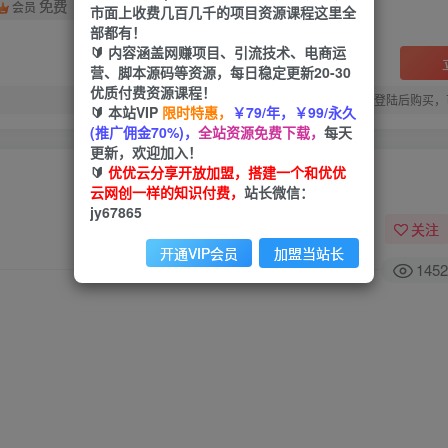
免费
会员
市面上收费几百几千的项目资源课程这里全
部都有！
🔰 内容涵盖网赚项目、引流技术、电商运
营、脚本源码等资源，每日稳定更新20-30
优质付费资源课程！
您当前未登录！建议登陆后购买，
🔰 本站VIP
限时特惠，
￥79/年，￥99/永久
(推广佣金70%)，
全站资源免费下载，
每天
更新，欢迎加入！
🔰
优优云分享开放加盟，搭建一个和优优
云网创一样的知识付费，
站长微信：
jy67865
关注
开通VIP会员
加盟当站长
1452