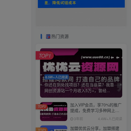
热门资源
TOP1
6.5W+人已阅读
你还在到处找项目？还在当韭菜？我靠
网创资源站一个月收入5万+，曾经...
加入VIP会员，享70%的推广
TOP2
提成，免费学习多种网上创
业课程，菜鸟秒变大神！
3年前
4.4W+人已阅读
加盟优优云分享，加盟搭建
TOP3