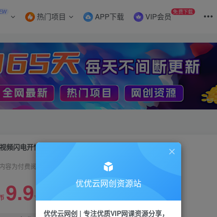
EW
免费下载
热门项目
APP下载
VIP会员
视频闪电开悟，短视频的底层框架
内容为付费阅读，请付费后查看
9.9
优优云网创资源站
99
币
云币
优优云网创 | 专注优质VIP网课资源分享，