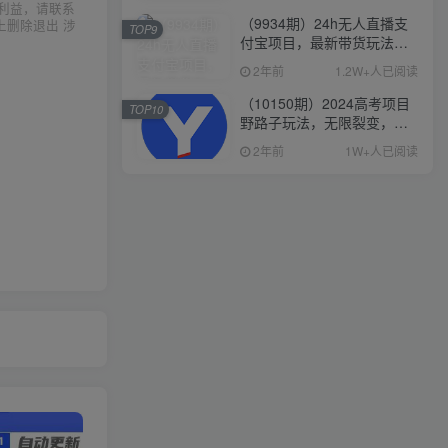
利益，请联系
（9934期）24h无人直播支
上删除退出 涉
TOP9
付宝项目，最新带货玩法，
纯躺赚实测日入500+
2年前
1.2W+人已阅读
（10150期）2024高考项目
TOP10
野路子玩法，无限裂变，最
高一天1W＋！
2年前
1W+人已阅读