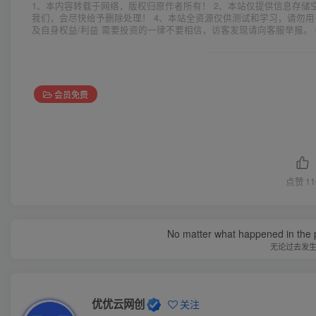
1、本内容转载于网络，版权归原作者所有！ 2、本站仅提供信息存储
我们，会尽快给予删除处理！ 4、本站全资源仅供测试和学习，请勿用
及自身权益/利益 需要投资的一律不要相信，访客发现请向客服举报。 
会员免费
点赞
11
No matter what happened in the pa
无论过去发
优优云网创
关注