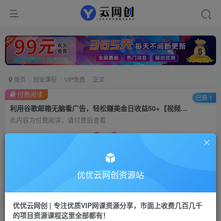
首页
创业课程
VIP免费
正文
付费阅读
已售 1
利用谷歌邮箱无脑看广告，轻松赚美金日收益50+【视频教程】
此内容为付费阅读，请付费后查看
9.9
99
云币
云币
免费
会员
优优云网创资源站
立即购买
您当前未登录！建议登陆后购买，可保存购买订单
优优云网创 | 专注优质VIP网课资源分享，市面上收费几百几千
的项目资源课程这里全部都有！