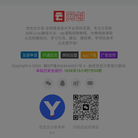
优优云分享-全网首发各大平台项目资源、专注分享新
出网上vip赚钱方法、vip课程视频教程、付费网络课程
以及网赚培训，学习引流、建站、赚钱等，学项目技术
从这里开始！
友链申请
-
开通会员
-
网站加盟
-
app下载
-
广告合作
Copyright © 2023 ·
赣ICP备2024040251号-2
· 由
优优云分享
强力驱动.
本站已安全运行:
1639天15小时7分35秒
优优云分享系统
扫码加站长微信
5.0