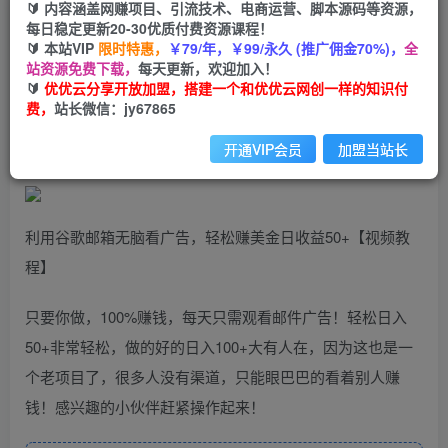
🔰 内容涵盖网赚项目、引流技术、电商运营、脚本源码等资源，
利用谷歌邮箱无脑看广告，轻松赚美金日收益50+
每日稳定更新20-30优质付费资源课程！
【视频教程】
🔰 本站VIP
限时特惠，
￥79/年，￥99/永久 (推广佣金70%)，
全
站资源免费下载，
每天更新，欢迎加入！
🔰
优优云分享开放加盟，搭建一个和优优云网创一样的知识付
优优云网创
私信
关注
费，
站长微信：jy67865
2年前发布
1280
102
开通VIP会员
加盟当站长
利用谷歌邮箱无脑看广告，轻松赚美金日收益50+【视频教
程】
只要你做，100%赚钱，每天只需观看邮件广告！轻松日入
50+非常轻松，做的好的日入100+大有人在，因为这也是一
个老项目了，很多人没有渠道，只能眼巴巴的看着别人赚
钱！感兴趣的小伙伴赶紧操作起来！