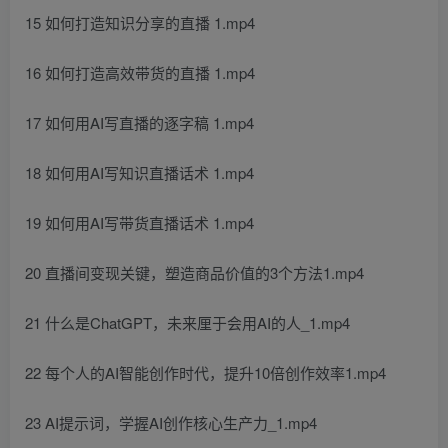
15 如何打造知识分享的直播 1.mp4
16 如何打造高效带货的直播 1.mp4
17 如何用AI写直播的逐字稿 1.mp4
18 如何用AI写知识直播话术 1.mp4
19 如何用AI写带货直播话术 1.mp4
20 直播间变现关键，塑造商品价值的3个方法1.mp4
21 什么是ChatGPT，未来厘于会用AI的人_1.mp4
22 每个人的AI智能创作时代，提升10倍创作效率1.mp4
23 AI提示词，学握AI创作核心生产力_1.mp4