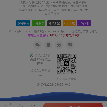
优优云分享-全网首发各大平台项目资源、专注分享新
出网上vip赚钱方法、vip课程视频教程、付费网络课程
以及网赚培训，学习引流、建站、赚钱等，学项目技术
从这里开始！
友链申请
-
开通会员
-
网站加盟
-
app下载
-
广告合作
Copyright © 2023 ·
赣ICP备2024040251号-2
· 由
优优云分享
强力驱动.
本站已安全运行:
1639天15小时7分46秒
优优云分享系统
5.0
扫码加站长微信
赣ICP备2024040251号-2
182
立即购买