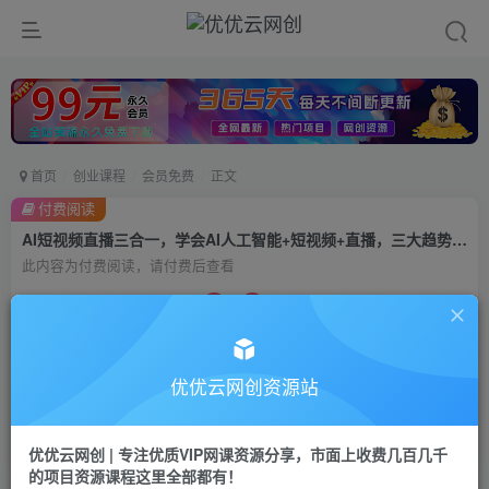
首页
创业课程
会员免费
正文
付费阅读
AI短视频直播三合一，学会AI人工智能+短视频+直播，三大趋势红利
此内容为付费阅读，请付费后查看
9.9
99
云币
云币
免费
会员
优优云网创资源站
立即购买
您当前未登录！建议登陆后购买，可保存购买订单
优优云网创 | 专注优质VIP网课资源分享，市面上收费几百几千
的项目资源课程这里全部都有！