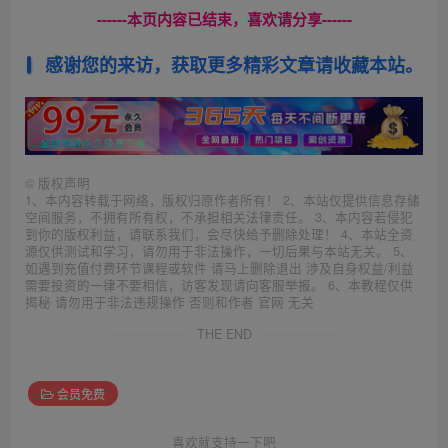
------本页内容已结束，喜欢请分享------
感谢您的来访，获取更多精彩文章请收藏本站。
©
版权声明
1、本内容转载于网络，版权归原作者所有！ 2、本站仅提供信息存储
空间服务，不拥有所有权，不承担相关法律责任。 3、本内容若侵犯
到你的版权利益，请联系我们，会尽快给予删除处理！ 4、本站全资
源仅供测试和学习，请勿用于非法操作，一切后果与本站无关。 5、
如遇到充值付费环节课程或软件 请马上删除退出 涉及自身权益/利益
需要投资的一律不要相信，访客发现请向客服举报。 6、本教程仅供
揭秘 请勿用于非法违规操作 否则和作者 官网 无关
THE END
会员免费
喜欢就支持一下吧