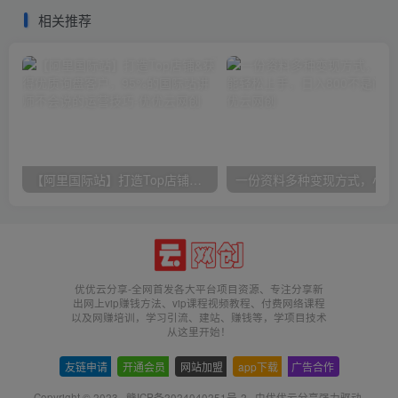
高效出单
语字幕】
相关推荐
【阿里国际站】打造Top店铺&获得优质询盘客户，​95%的国际站讲师不会说的运营技巧
一份
优优云分享-全网首发各大平台项目资源、专注分享新
出网上vip赚钱方法、vip课程视频教程、付费网络课程
以及网赚培训，学习引流、建站、赚钱等，学项目技术
从这里开始！
友链申请
-
开通会员
-
网站加盟
-
app下载
-
广告合作
Copyright © 2023 ·
赣ICP备2024040251号-2
· 由
优优云分享
强力驱动.