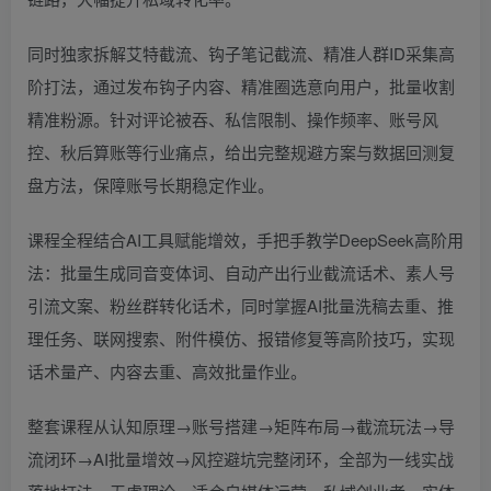
同时独家拆解艾特截流、钩子笔记截流、精准人群ID采集高
阶打法，通过发布钩子内容、精准圈选意向用户，批量收割
精准粉源。针对评论被吞、私信限制、操作频率、账号风
控、秋后算账等行业痛点，给出完整规避方案与数据回测复
盘方法，保障账号长期稳定作业。
课程全程结合AI工具赋能增效，手把手教学DeepSeek高阶用
法：批量生成同音变体词、自动产出行业截流话术、素人号
引流文案、粉丝群转化话术，同时掌握AI批量洗稿去重、推
理任务、联网搜索、附件模仿、报错修复等高阶技巧，实现
话术量产、内容去重、高效批量作业。
整套课程从认知原理→账号搭建→矩阵布局→截流玩法→导
流闭环→AI批量增效→风控避坑完整闭环，全部为一线实战