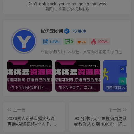
Don't look back, you're not going that way.
别回头，你要走的不是那条路
优优云网创
关注
1.4W+
0
199W+
74
不管你被贴上什么标签，只有你才能定义你自己
你还在到处找项目？还在当韭菜？我靠网创资源站一个月收入5万+，曾经我也是个失败者。
加入VIP会员，享70%的推广提成，免费学习多种网上创业课程，菜鸟秒变大神！
上一篇
下一篇
2026素人读稿直播实战课｜
90 分钟每天！短视频周更系
直播+AI短视频+个人IP，让
统教你从 0 到 18K 粉，还能
你对着稿子也能流畅开播、
单月赚 8000 块？【原创双