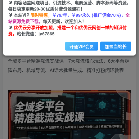
🔰 内容涵盖网赚项目、引流技术、电商运营、脚本源码等资源，
全域多平台精准截流实战课｜7大截流核心玩法、6
每日稳定更新20-30优质付费资源课程！
大平台矩阵布局、私域导流、AI话术批量生成、精
🔰 本站VIP
限时特惠，
￥79/年，￥99/永久 (推广佣金70%)，
全
站资源免费下载，
每天更新，欢迎加入！
准打粉闭环教程
🔰
优优云分享开放加盟，搭建一个和优优云网创一样的知识付
费，
站长微信：jy67865
优优云网创
私信
关注
30天前发布
开通VIP会员
加盟当站长
3
0
全域多平台精准截流实战课｜7大截流核心玩法、6大平台矩
阵布局、私域导流、AI话术批量生成、精准打粉闭环教程