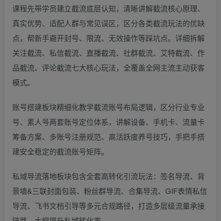
课程先带学员建立截流底层认知，清晰讲解截流核心原理、
真实优势、适配人群与常见误区，区分各类截流玩法的优缺
点，帮新手避开封号、限流、无效操作等踩坑点。详细拆解
关注截流、私信截流、直播截流、社群截流、艾特截流、作
品截流、评论截流七大核心玩法，全覆盖全网主流主动获客
模式。
账号搭建板块精细化教学截流账号布局逻辑，区分行业专业
号、素人号两套账号定位体系，讲解设备、手机卡、流量卡
筹备方案、多账号注册规范、高活跃度养号技巧，手把手搭
建安全稳定的截流账号矩阵。
私域导流落地板块包含全套高转化引流玩法：签名导流、背
景墙&三联封面包装、粉丝群导流、合集导流、GIF表情私信
导流、飞书文档引导等多元合规路径，打造多层级流量承接
链路，大幅提升私域转化率。