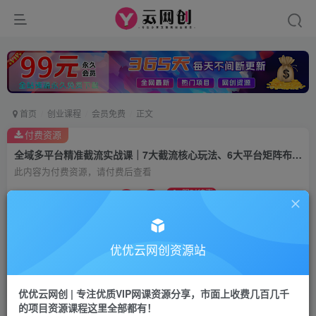
首页
创业课程
会员免费
正文
付费资源
全域多平台精准截流实战课｜7大截流核心玩法、6大平台矩阵布局、私域导流、AI话术批量生成、精准打粉闭环教程
此内容为付费资源，请付费后查看
9.9
限时特惠
99
云币
云币
免费
会员
优优云网创资源站
立即购买
您当前未登录！建议登陆后购买，可保存购买订单
优优云网创 | 专注优质VIP网课资源分享，市面上收费几百几千
的项目资源课程这里全部都有！