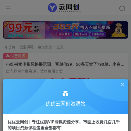
首页
创业课程
会员免费
正文
付费资源
小红书卖电影风格提示词，客单价29，50多天卖了790单，小白直接抄作业！
此内容为付费资源，请付费后查看
9.9
限时特惠
99
云币
云币
免费
会员
优优云网创资源站
立即购买
您当前未登录！建议登陆后购买，可保存购买订单
优优云网创 | 专注优质VIP网课资源分享，市面上收费几百几千
的项目资源课程这里全部都有！