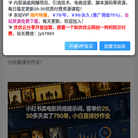
🔰 内容涵盖网赚项目、引流技术、电商运营、脚本源码等资源，
小红书卖电影风格提示词，客单价29，50多天卖
每日稳定更新20-30优质付费资源课程！
了790单，小白直接抄作业！
🔰 本站VIP
限时特惠，
￥79/年，￥99/永久 (推广佣金70%)，
全
站资源免费下载，
每天更新，欢迎加入！
🔰
优优云分享开放加盟，搭建一个和优优云网创一样的知识付
优优云网创
私信
关注
费，
站长微信：jy67865
1个月前发布
4
0
开通VIP会员
加盟当站长
小红书卖电影风格提示词，客单价29，50多天卖了790单，
小白直接抄作业！