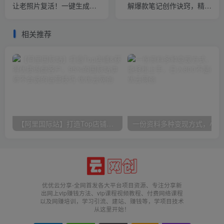
让老照片复活！一键生成完
解爆款笔记创作诀窍，精通
全免费！接单接到手抽筋，
Vlog摄制与朋友圈美工高效
无脑变现
引流获客
相关推荐
【阿里国际站】打造Top店铺&获得优质询盘客户，​95%的国际站讲师不会说的运营技巧
一份
优优云分享-全网首发各大平台项目资源、专注分享新
出网上vip赚钱方法、vip课程视频教程、付费网络课程
以及网赚培训，学习引流、建站、赚钱等，学项目技术
从这里开始！