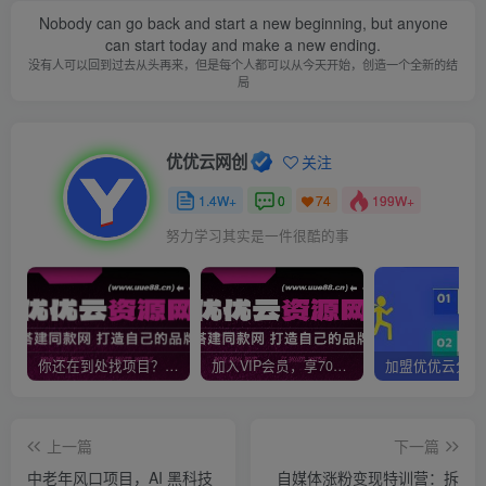
Nobody can go back and start a new beginning, but anyone
can start today and make a new ending.
没有人可以回到过去从头再来，但是每个人都可以从今天开始，创造一个全新的结
局
优优云网创
关注
1.4W+
0
199W+
74
努力学习其实是一件很酷的事
你还在到处找项目？还在当韭菜？我靠网创资源站一个月收入5万+，曾经我也是个失败者。
加入VIP会员，享70%的推广提成，免费学习多种网上创业课程，菜鸟秒变大神！
上一篇
下一篇
中老年风口项目，AI 黑科技
自媒体涨粉变现特训营：拆