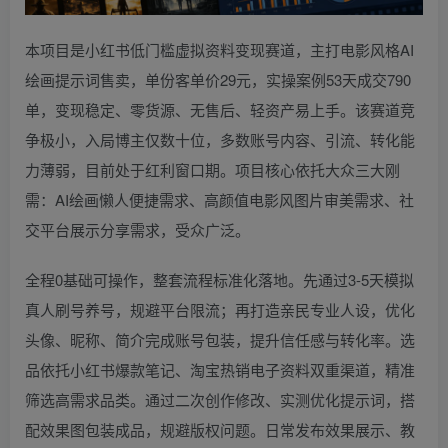
本项目是小红书低门槛虚拟资料变现赛道，主打电影风格AI
绘画提示词售卖，单份客单价29元，实操案例53天成交790
单，变现稳定、零货源、无售后、轻资产易上手。该赛道竞
争极小，入局博主仅数十位，多数账号内容、引流、转化能
力薄弱，目前处于红利窗口期。项目核心依托大众三大刚
需：AI绘画懒人便捷需求、高颜值电影风图片审美需求、社
交平台展示分享需求，受众广泛。
全程0基础可操作，整套流程标准化落地。先通过3-5天模拟
真人刷号养号，规避平台限流；再打造亲民专业人设，优化
头像、昵称、简介完成账号包装，提升信任感与转化率。选
品依托小红书爆款笔记、淘宝热销电子资料双重渠道，精准
筛选高需求品类。通过二次创作修改、实测优化提示词，搭
配效果图包装成品，规避版权问题。日常发布效果展示、教