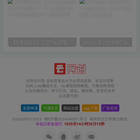
【阿里国际站】打造Top店铺&获得优质询盘客户，​95%的国际站讲师不会说的运营技巧
优优云分享-全网首发各大平台项目资源、专注分享新
出网上vip赚钱方法、vip课程视频教程、付费网络课程
以及网赚培训，学习引流、建站、赚钱等，学项目技术
从这里开始！
友链申请
-
开通会员
-
网站加盟
-
app下载
-
广告合作
Copyright © 2023 ·
赣ICP备2024040251号-2
· 由
优优云分享
强力驱动.
本站已安全运行:
1639天14小时36分15秒