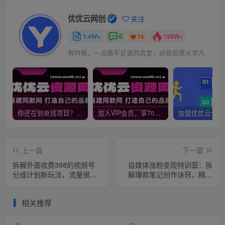
优优云网创
关注
1.4W+
0
199W+
74
有时候，一点微不足道的肯定，对我却意义非凡
你还在到处找项目？还在当韭菜？我靠网创资源站一个月收入5万+，曾经我也是个失败者。
加入VIP会员，享70%的推广提成，免费学习多种网上创业课程，菜鸟秒变大神！
上一篇
下一篇
拆解外面收费398的视频号
自媒体涨粉变现特训营：拆
分成计划新玩法，流量很
解爆款笔记创作诀窍，精通
大，每天2张左右收益
Vlog摄制与朋友圈美工高效
引流获客
相关推荐