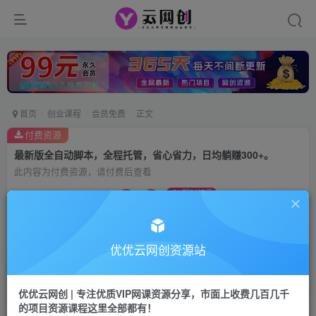
首页
创业课程
会员免费
正文
付费资源
最新版全自动脚本，全程托管，省心省力，日均躺赚300+。
此内容为付费资源，请付费后查看
9.9
限时特惠
99
云币
云币
免费
会员
优优云网创资源站
立即购买
您当前未登录！建议登陆后购买，可保存购买订单
优优云网创 | 专注优质VIP网课资源分享，市面上收费几百几千
的项目资源课程这里全部都有！