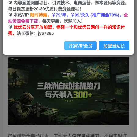
🔰 内容涵盖网赚项目、引流技术、电商运营、脚本源码等资源，
最新版全自动脚本，全程托管，省心省力，日均躺
每日稳定更新20-30优质付费资源课程！
赚300+。
🔰 本站VIP
限时特惠，
￥79/年，￥99/永久 (推广佣金70%)，
全
站资源免费下载，
每天更新，欢迎加入！
🔰
优优云分享开放加盟，搭建一个和优优云网创一样的知识付
优优云网创
私信
关注
费，
站长微信：jy67865
1个月前发布
6
0
开通VIP会员
加盟当站长
搭载最新全自动脚本，实现无人值守自动跑刀，不用实时盯