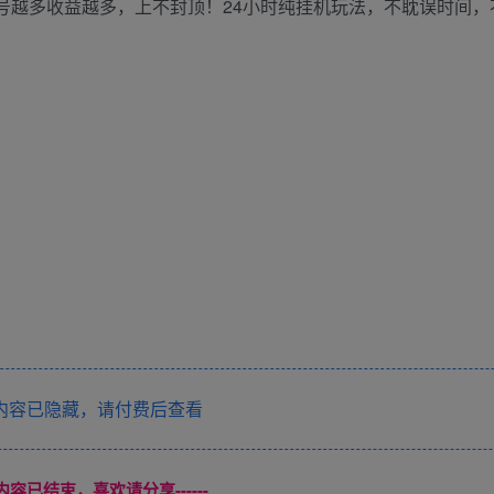
然小号越多收益越多，上不封顶！24小时纯挂机玩法，不耽误时间
内容已隐藏，请付费后查看
本页内容已结束，喜欢请分享------