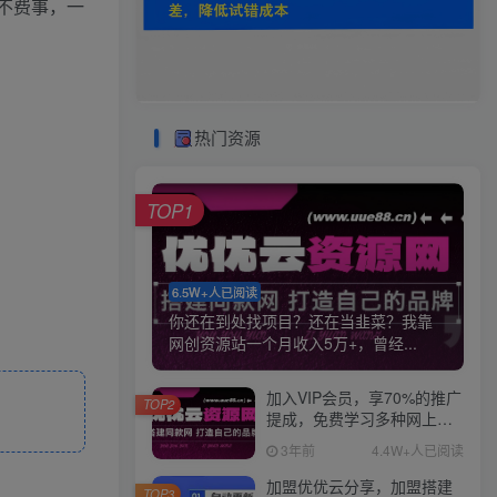
，不费事，一
热门资源
TOP1
6.5W+人已阅读
你还在到处找项目？还在当韭菜？我靠
网创资源站一个月收入5万+，曾经...
加入VIP会员，享70%的推广
TOP2
提成，免费学习多种网上创
业课程，菜鸟秒变大神！
3年前
4.4W+人已阅读
加盟优优云分享，加盟搭建
TOP3