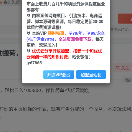
免费
会员
市面上收费几百几千的项目资源课程这里全
部都有！
🔰 内容涵盖网赚项目、引流技术、电商运
营、脚本源码等资源，每日稳定更新20-30
优质付费资源课程！
您当前未登录！建议登陆后购买，
🔰 本站VIP
限时特惠，
￥79/年，￥99/永久
(推广佣金70%)，
全站资源免费下载，
每天
更新，欢迎加入！
🔰
优优云分享开放加盟，搭建一个和优优
搬砖，轻松日入100-200，操作简单
云网创一样的知识付费，
站长微信：
jy67865
关注
开通VIP会员
加盟当站长
在你的主页刷你的作品，就有广告分成的一个收益，本次玩法利
！