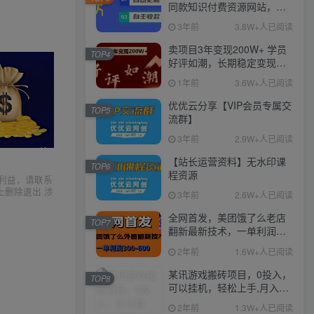
同款知识付费资源网站，实
现长期稳定被动收入~
3年前
3.8W+人已阅读
卖项目3年变现200W+ 学员
TOP4
好评如潮，长期稳定变现，
可以一直干到老！
1年前
3.6W+人已阅读
优优云分享【VIP会员专属交
TOP5
流群】
3年前
2.9W+人已阅读
【站长运营资料】无水印课
TOP6
程资源
利益，请联系
上删除退出 涉
3年前
2.6W+人已阅读
全网首发，美团饿了么老店
TOP7
翻新最新技术，一单利润
300-600
2年前
1.6W+人已阅读
某讯游戏搬砖项目，0投入，
TOP8
可以挂机，轻松上手,月入
3000+上不封顶
2年前
1.3W+人已阅读