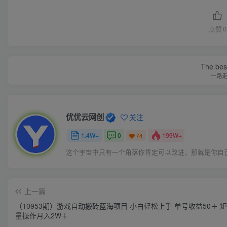
点赞
0
The best
一路
优优云网创
关注
1.4W+
0
199W+
74
这个宇宙中只有一个角落你肯定可以改进，那就是你自
上一篇
（10953期）游戏自动搬砖蓝海项目 小白轻松上手 单号收益50＋ 
量操作月入2W＋