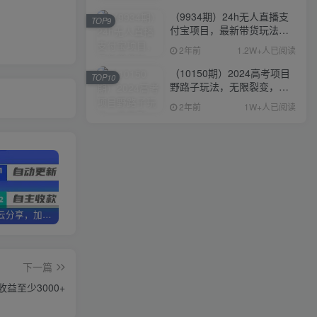
（9934期）24h无人直播支
TOP9
付宝项目，最新带货玩法，
纯躺赚实测日入500+
2年前
1.2W+人已阅读
（10150期）2024高考项目
TOP10
野路子玩法，无限裂变，最
高一天1W＋！
2年前
1W+人已阅读
加盟优优云分享，加盟搭建同款知识付费资源网站，实现长期稳定被动收入~
卖项目3年变现200W+ 学员好评如潮，长期稳定变现，可以一直干到老！
优优云分享【VIP会员专属交流群】
下一篇
益至少3000+