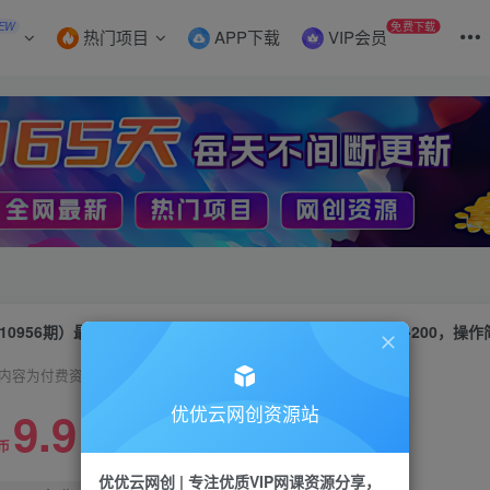
EW
免费下载
热门项目
APP下载
VIP会员
10956期）最新快手磁力万和掘金，自动搬砖，轻松日入100-200，操作
内容为付费资源，请付费后查看
9.9
优优云网创资源站
限时特惠
99
币
云币
优优云网创 | 专注优质VIP网课资源分享，