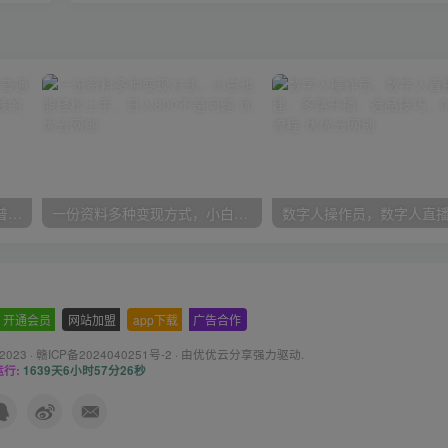
2024抖音小店全新打法，让普通人也能学会做一家长久稳定赚钱的抖店
一份资料多种变现方式，小白也能轻松上手，日入800不是问题
开通会员
-
网站加盟
-
app下载
-
广告合作
 2023 ·
赣ICP备2024040251号-2
· 由
优优云分享
强力驱动.
行:
1639天6小时57分27秒