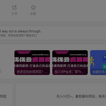
分享
收藏
 way out is always through.
走到底，你就会发现那个最佳出口
己
你还在到处找项目？还在当韭菜？我靠网创资源站一个月收入5万+，曾经我也是个失败者。
加入VIP会员，享70%的推广提成，免费学习多种网上创业课程，菜鸟秒变大神！
矩阵批
月入10万+，暑假暴利项目，每天收