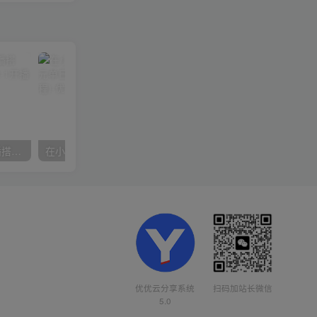
数字人操作员，数字人直播搭建、多路开播、选品技巧，0-1开播流程
在小红书引流私域卖壁纸每张29元单日最高卖出200张(0-1搭建教程)
优优云分享系统
扫码加站长微信
5.0