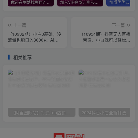
你还在到处找项目？还在当韭菜？我靠网创资源站一个月收入5万+，曾经我也是个失败者。
加入VIP会员，享70%的推广提成，免费学习多种网上创业课程，菜鸟秒变大神！
上一篇
下一篇
（10932期）小白0基础，没
（10954期）抖音无人直播
流量也能日入3000+：AI助
带货，小白就可以轻松上
你玩转视频号暴利新玩法
手，真正实现月入过万的项
目
相关推荐
【阿里国际站】打造Top店铺&获得优质询盘客户，​95%的国际站讲师不会说的运营技巧