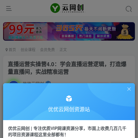
首页
创业课程
会员免费
正文
直播运营实操营4.0：学会直播运营逻辑，打造爆
量直播间，实战精准运营
优优云网创
私信
关注
2年前发布
23
0
优优云网创资源站
直播运营实操营4.0：学会直播运营逻辑，打造爆量直播间，
实战精准运营
优优云网创 | 专注优质VIP网课资源分享，市面上收费几百几千
的项目资源课程这里全部都有！