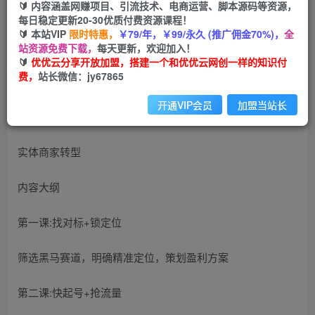
🔰 内容涵盖网赚项目、引流技术、电商运营、脚本源码等资源，
每日稳定更新20-30优质付费资源课程！
🔰 本站VIP
限时特惠，
￥79/年，￥99/永久 (推广佣金70%)，
全
适合人群
站资源免费下载，
每天更新，欢迎加入！
🔰
优优云分享开放加盟，搭建一个和优优云网创一样的知识付
费，
站长微信：jy67865
电商从业者创业者
开通VIP会员
加盟当站长
电商行业老板
实体商家转型
内容大纲
第一课:找对标+锁定位
筛选黑马赛道，明确精准定位，策划盈利方案
第二课:快起号+抢流量