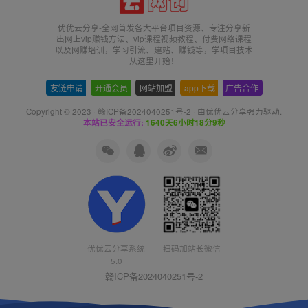
优优云分享-全网首发各大平台项目资源、专注分享新
出网上vip赚钱方法、vip课程视频教程、付费网络课程
以及网赚培训，学习引流、建站、赚钱等，学项目技术
从这里开始！
友链申请
-
开通会员
-
网站加盟
-
app下载
-
广告合作
Copyright © 2023 ·
赣ICP备2024040251号-2
· 由
优优云分享
强力驱动.
本站已安全运行:
1640天6小时18分10秒
优优云分享系统
扫码加站长微信
5.0
赣ICP备2024040251号-2