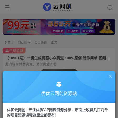
首页
创业课程
会员免费
正文
付费资源
（10901期）一键生成情感小众赛道 100%原创 制作简单 视频号超级赛道 日收益1000+
此内容为付费资源，请付费后查看
会员专属资源
免费
会员
优优云网创资源站
您暂无购买权限，请先开通会员
开通会员
优优云网创 | 专注优质VIP网课资源分享，市面上收费几百几千
的项目资源课程这里全部都有！