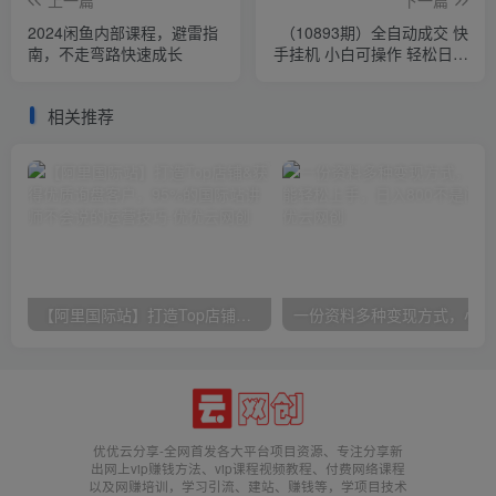
2024闲鱼内部课程，避雷指
（10893期）全自动成交 快
南，不走弯路快速成长
手挂机 小白可操作 轻松日入
1000+ 操作简单 当天见收益
相关推荐
【阿里国际站】打造Top店铺&获得优质询盘客户，​95%的国际站讲师不会说的运营技巧
一份
优优云分享-全网首发各大平台项目资源、专注分享新
出网上vip赚钱方法、vip课程视频教程、付费网络课程
以及网赚培训，学习引流、建站、赚钱等，学项目技术