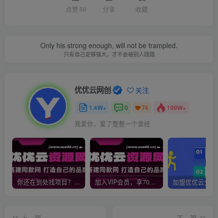
点赞
59
分享
收藏
Only his strong enough, will not be trampled.
只有自己足够强大，才不会被别人践踏
优优云网创
关注
1.4W+
0
199W+
74
我爱你，爱了整整一个曾经
你还在到处找项目？还在当韭菜？我靠网创资源站一个月收入5万+，曾经我也是个失败者。
加入VIP会员，享70%的推广提成，免费学习多种网上创业课程，菜鸟秒变大神！
上一篇
下一篇