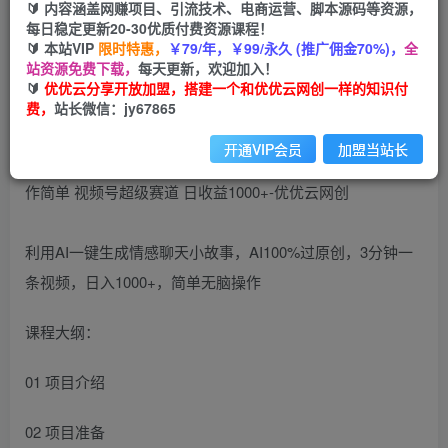
🔰 内容涵盖网赚项目、引流技术、电商运营、脚本源码等资源，
（10901期）一键生成情感小众赛道 100%原创 制
每日稳定更新20-30优质付费资源课程！
作简单 视频号超级赛道 日收益1000+
🔰 本站VIP
限时特惠，
￥79/年，￥99/永久 (推广佣金70%)，
全
站资源免费下载，
每天更新，欢迎加入！
优优云网创
🔰
优优云分享开放加盟，搭建一个和优优云网创一样的知识付
私信
关注
2年前更新
费，
站长微信：jy67865
34
59
开通VIP会员
加盟当站长
利用AI一键生成情感聊天小故事，AI100%过原创，3分钟一
条视频，日入1000+，简单无脑操作
课程大纲：
01 项目介绍
02 项目准备