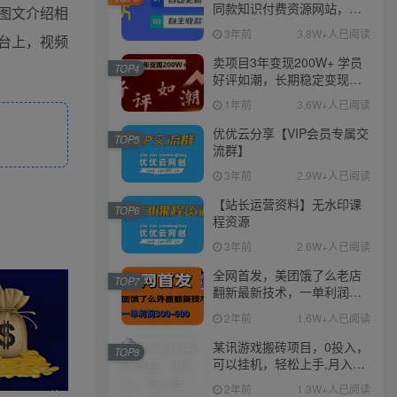
同款知识付费资源网站，实
图文介绍相
现长期稳定被动收入~
3年前
3.8W+人已阅读
台上，视频
卖项目3年变现200W+ 学员
TOP4
好评如潮，长期稳定变现，
可以一直干到老！
1年前
3.6W+人已阅读
优优云分享【VIP会员专属交
TOP5
流群】
3年前
2.9W+人已阅读
【站长运营资料】无水印课
TOP6
程资源
3年前
2.6W+人已阅读
全网首发，美团饿了么老店
TOP7
翻新最新技术，一单利润
300-600
2年前
1.6W+人已阅读
某讯游戏搬砖项目，0投入，
TOP8
可以挂机，轻松上手,月入
3000+上不封顶
2年前
1.3W+人已阅读