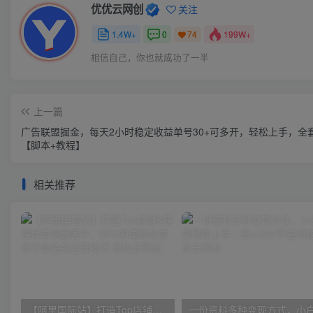
优优云网创
关注
1.4W+
0
199W+
74
相信自己，你也就成功了一半
上一篇
广告联盟掘金，每天2小时稳定收益单号30+可多开，轻松上手，全
【脚本+教程】
相关推荐
【阿里国际站】打造Top店铺&获得优质询盘客户，​95%的国际站讲师不会说的运营技巧