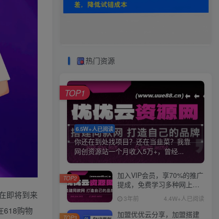
热门资源
TOP1
6.5W+人已阅读
你还在到处找项目？还在当韭菜？我靠
网创资源站一个月收入5万+，曾经...
加入VIP会员，享70%的推广
TOP2
提成，免费学习多种网上创
业课程，菜鸟秒变大神！
在即将到来
3年前
4.4W+人已阅读
618购物
加盟优优云分享，加盟搭建
TOP3