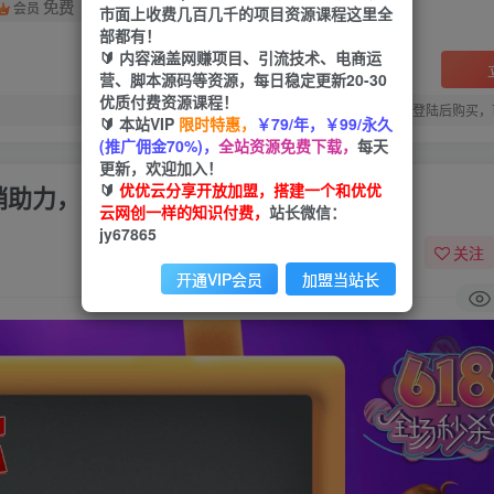
免费
会员
市面上收费几百几千的项目资源课程这里全
部都有！
🔰 内容涵盖网赚项目、引流技术、电商运
营、脚本源码等资源，每日稳定更新20-30
优质付费资源课程！
您当前未登录！建议登陆后购买，
🔰 本站VIP
限时特惠，
￥79/年，￥99/永久
(推广佣金70%)，
全站资源免费下载，
每天
更新，欢迎加入！
🔰
优优云分享开放加盟，搭建一个和优优
销助力，爆单不是梦！
云网创一样的知识付费，
站长微信：
jy67865
关注
开通VIP会员
加盟当站长