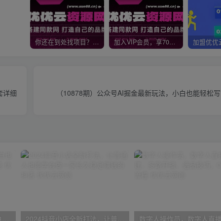
你还在到处找项目？还在当韭菜？我靠网创资源站一个月收入5万+，曾经我也是个失败者。
加入VIP会员，享70%的推广提成，免费学习多种网上创业课程，菜鸟秒变大神！
套详细
（10878期）公众号AI掘金最新玩法，小白也能轻松写
一份资料多种变现方式，小白也能轻松上手，日入800不是问题
2024抖音小店全新打法，让普通人也能学会做一家长久稳定赚钱的抖店