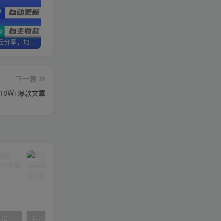
加盟优优云分享，加盟搭建同款知识付费资源网站，实现长期稳定被动收入~
卖项目3年变现200W+ 学员好评如潮，长期稳定变现，可以一直干到老！
优优云分享【VIP会员专属交流群】
下一篇
10W+爆款文章
数字人操作员，数字人直播搭建、多路开播、选品技巧，0-1开播流程
在小红书引流私域卖壁纸每张29元单日最高卖出200张(0-1搭建教程)