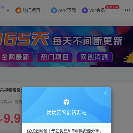
EW
免费下载
热门项目
APP下载
VIP会员
东视频带货：618购物狂欢节，视频营销助力，爆单不是梦！
内容为付费资源，请付费后查看
9.9
优优云网创资源站
限时特惠
99
币
云币
优优云网创 | 专注优质VIP网课资源分享，