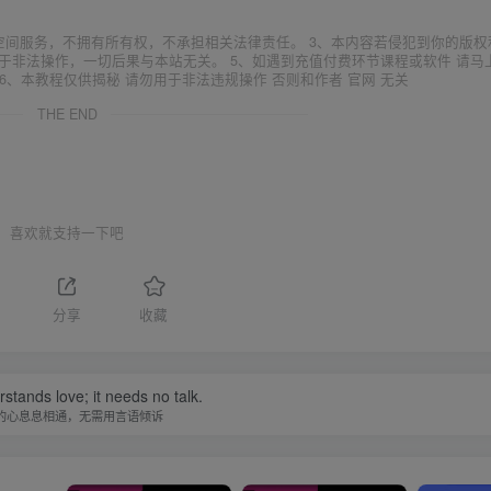
空间服务，不拥有所有权，不承担相关法律责任。 3、本内容若侵犯到你的版权
于非法操作，一切后果与本站无关。 5、如遇到充值付费环节课程或软件 请马
6、本教程仅供揭秘 请勿用于非法违规操作 否则和作者 官网 无关
THE END
喜欢就支持一下吧
分享
收藏
stands love; it needs no talk.
的心息息相通，无需用言语倾诉