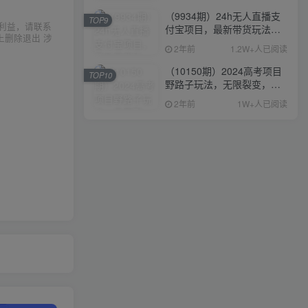
（9934期）24h无人直播支
TOP9
利益，请联系
付宝项目，最新带货玩法，
上删除退出 涉
纯躺赚实测日入500+
2年前
1.2W+人已阅读
（10150期）2024高考项目
TOP10
野路子玩法，无限裂变，最
高一天1W＋！
2年前
1W+人已阅读