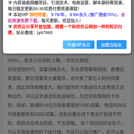
🔰 内容涵盖网赚项目、引流技术、电商运营、脚本源码等资源，
三网流量卡代理招募，无限发展下线，日躺赚
每日稳定更新20-30优质付费资源课程！
2000+，新手小白轻松上路。
🔰 本站VIP
限时特惠，
￥79/年，￥99/永久 (推广佣金70%)，
全
站资源免费下载，
每天更新，欢迎加入！
🔰
优优云分享开放加盟，搭建一个和优优云网创一样的知识付
优优云网创
私信
关注
费，
站长微信：jy67865
2年前发布
19
0
开通VIP会员
加盟当站长
在短视频时代，流量消耗巨大，无论是观看短视频、直播还
是游戏，都对流量有大量需求，这代表了数亿人的共同需
求，因此市场规模庞大。我们提供的卡是由四大运营商正式
推出的，可以正常通话和发送短信，与您目前使用的卡无
异。例如，联通的19元月租套餐提供135G流量，电信的29元
月租套餐则有235G流量，这些优惠在线下营业厅是找不到
的。原因涉及商业机密，不言而喻。 这个项目的好处在于，
可以无限发展你的下级代理，不仅可以自己推广，还可以拿