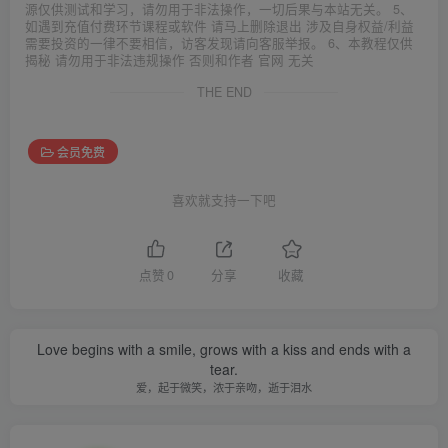
源仅供测试和学习，请勿用于非法操作，一切后果与本站无关。 5、
如遇到充值付费环节课程或软件 请马上删除退出 涉及自身权益/利益
需要投资的一律不要相信，访客发现请向客服举报。 6、本教程仅供
揭秘 请勿用于非法违规操作 否则和作者 官网 无关
THE END
会员免费
喜欢就支持一下吧
点赞
0
分享
收藏
Love begins with a smile, grows with a kiss and ends with a
tear.
爱，起于微笑，浓于亲吻，逝于泪水