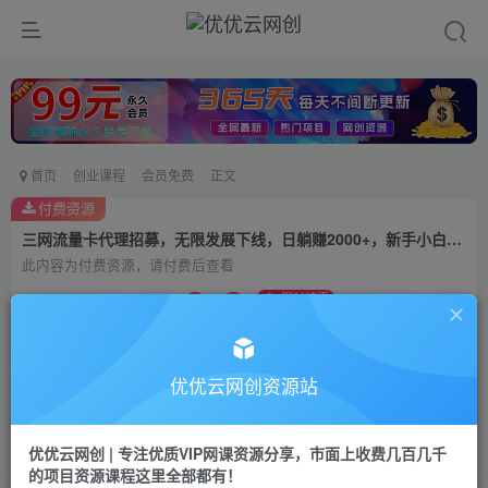
首页
创业课程
会员免费
正文
付费资源
三网流量卡代理招募，无限发展下线，日躺赚2000+，新手小白轻松上路。
此内容为付费资源，请付费后查看
9.9
限时特惠
99
云币
云币
免费
会员
优优云网创资源站
立即购买
您当前未登录！建议登陆后购买，可保存购买订单
优优云网创 | 专注优质VIP网课资源分享，市面上收费几百几千
的项目资源课程这里全部都有！