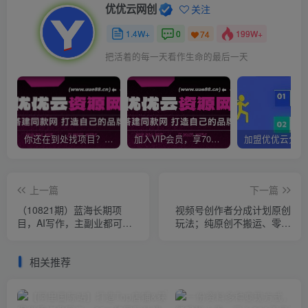
优优云网创
关注
1.4W+
0
199W+
74
把活着的每一天看作生命的最后一天
你还在到处找项目？还在当韭菜？我靠网创资源站一个月收入5万+，曾经我也是个失败者。
加入VIP会员，享70%的推广提成，免费学习多种网上创业课程，菜鸟秒变大神！
上一篇
下一篇
（10821期）蓝海长期项
视频号创作者分成计划原创
目，AI写作，主副业都可
玩法；纯原创不搬运、零基
以，单日3000+左右，小白
础快速入门
都能做。
相关推荐