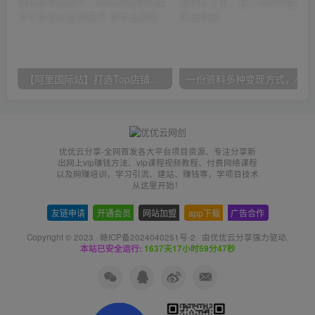
【阿里国际站】打造Top店铺&获得优质询盘客户，​95%的国际站讲师不会说的运营技巧
一份
优优云分享-全网首发各大平台项目资源、专注分享新
出网上vip赚钱方法、vip课程视频教程、付费网络课程
以及网赚培训，学习引流、建站、赚钱等，学项目技术
从这里开始！
友链申请
-
开通会员
-
网站加盟
-
app下载
-
广告合作
Copyright © 2023 ·
赣ICP备2024040251号-2
· 由
优优云分享
强力驱动.
本站已安全运行:
1637天17小时59分47秒