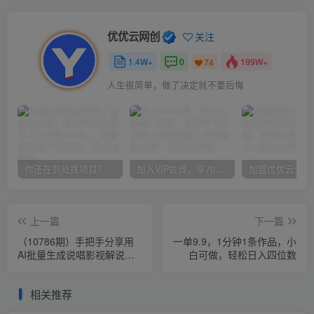
优优云网创
关注
1.4W+
0
199W+
74
人生很简单，做了决定就不要后悔
你还在到处找项目？还在当韭菜？我靠网创资源站一个月收入5万+，曾经我也是个失败者。
加入VIP会员，享70%的推广提成，免费学习多种网上创业课程，菜鸟秒变大神！
上一篇
下一篇
（10786期）手把手分享用
一单9.9，1分钟1条作品，小
AI批量生成说唱影视解说视
白可做，轻松日入四位数
频，1天生成上百条，真的賺
麻了！
相关推荐