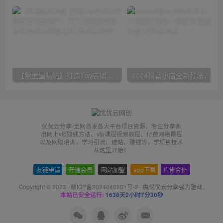
【阿里国际站】打造Top店铺&获得优质询盘客户，​95%的国际站讲师不会说的运营技巧
优优云分享-全网首发各大平台项目资源、专注分享新
出网上vip赚钱方法、vip课程视频教程、付费网络课程
以及网赚培训，学习引流、建站、赚钱等，学项目技术
从这里开始！
友链申请
-
开通会员
-
网站加盟
-
app下载
-
广告合作
Copyright © 2023 ·
赣ICP备2024040251号-2
· 由
优优云分享
强力驱动.
本站已安全运行:
1638天2小时7分30秒