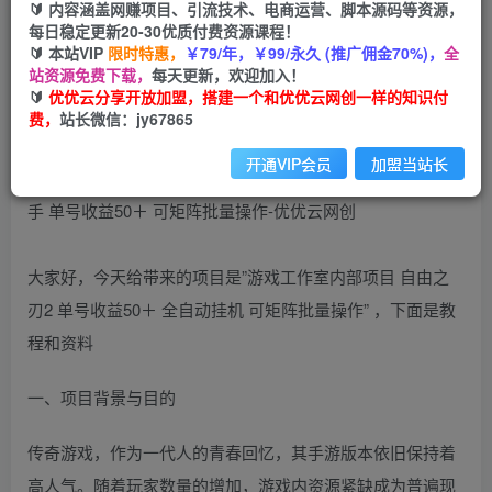
🔰 内容涵盖网赚项目、引流技术、电商运营、脚本源码等资源，
（10783期）游戏工作室无脑躺赚项目 小白轻松上
每日稳定更新20-30优质付费资源课程！
手 单号收益50＋ 可矩阵批量操作
🔰 本站VIP
限时特惠，
￥79/年，￥99/永久 (推广佣金70%)，
全
站资源免费下载，
每天更新，欢迎加入！
优优云网创
🔰
优优云分享开放加盟，搭建一个和优优云网创一样的知识付
私信
关注
2年前更新
费，
站长微信：jy67865
79
12
开通VIP会员
加盟当站长
大家好，今天给带来的项目是”游戏工作室内部项目 自由之
刃2 单号收益50＋ 全自动挂机 可矩阵批量操作” ，下面是教
程和资料
一、项目背景与目的
传奇游戏，作为一代人的青春回忆，其手游版本依旧保持着
高人气。随着玩家数量的增加，游戏内资源紧缺成为普遍现