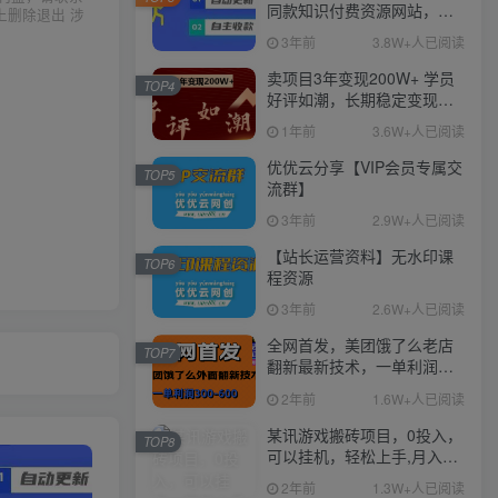
同款知识付费资源网站，实
上删除退出 涉
现长期稳定被动收入~
3年前
3.8W+人已阅读
卖项目3年变现200W+ 学员
TOP4
好评如潮，长期稳定变现，
可以一直干到老！
1年前
3.6W+人已阅读
优优云分享【VIP会员专属交
TOP5
流群】
3年前
2.9W+人已阅读
【站长运营资料】无水印课
TOP6
程资源
3年前
2.6W+人已阅读
全网首发，美团饿了么老店
TOP7
翻新最新技术，一单利润
300-600
2年前
1.6W+人已阅读
某讯游戏搬砖项目，0投入，
TOP8
可以挂机，轻松上手,月入
3000+上不封顶
2年前
1.3W+人已阅读