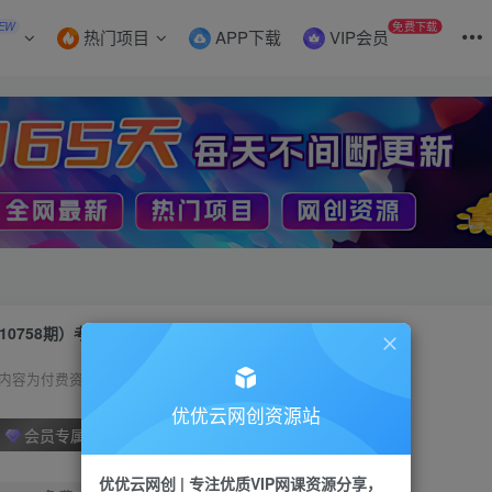
EW
免费下载
热门项目
APP下载
VIP会员
10758期）考研赛道一天5000+，没有学历可以做！
内容为付费资源，请付费后查看
优优云网创资源站
会员专属资源
优优云网创 | 专注优质VIP网课资源分享，