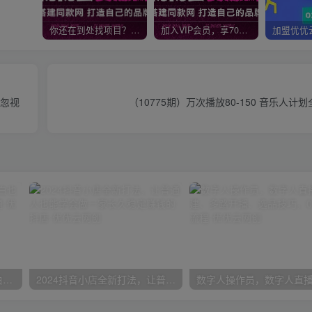
你还在到处找项目？还在当韭菜？我靠网创资源站一个月收入5万+，曾经我也是个失败者。
加入VIP会员，享70%的推广提成，免费学习多种网上创业课程，菜鸟秒变大神！
被忽视
（10775期）万次播放80-150 音乐人
一份资料多种变现方式，小白也能轻松上手，日入800不是问题
2024抖音小店全新打法，让普通人也能学会做一家长久稳定赚钱的抖店