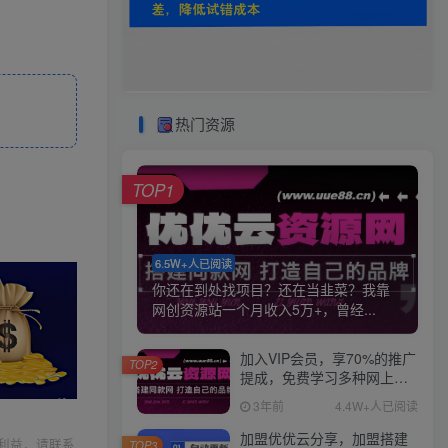
热门资源
TOP1
6.5W+人已阅读
你还在到处找项目？还在当韭菜？我靠
网创资源站一个月收入5万+，曾经...
加入VIP会员，享70%的推广
TOP2
提成，免费学习多种网上创
业课程，菜鸟秒变大神！
3年前
4.4W+人已阅读
加盟优优云分享，加盟搭建
利益，请联系
TOP3