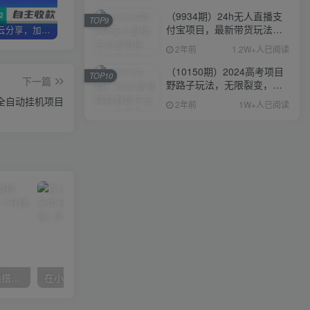
（9934期）24h无人直播支
TOP9
付宝项目，最新带货玩法，
加盟优优云分享，加盟搭建同款知识付费资源网站，实现长期稳定被动收入~
卖项目3年变现200W+ 学员好评如潮，长期稳定变现，可以一直干到老！
优优云分享【VIP会员专属交流群】
纯躺赚实测日入500+
2年前
1.2W+人已阅读
（10150期）2024高考项目
TOP10
下一篇
野路子玩法，无限裂变，最
高一天1W＋！
计划全自动挂机项目
2年前
1W+人已阅读
数字人操作员，数字人直播搭建、多路开播、选品技巧，0-1开播流程
在小红书引流私域卖壁纸每张29元单日最高卖出200张(0-1搭建教程)