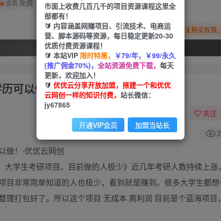
免费
会员
市面上收费几百几千的项目资源课程这里全
部都有！
🔰 内容涵盖网赚项目、引流技术、电商运
您暂无购买权限
营、脚本源码等资源，每日稳定更新20-30
优质付费资源课程！
开通会员
🔰 本站VIP
限时特惠，
￥79/年，￥99/永久
(推广佣金70%)，
全站资源免费下载，
每天
更新，欢迎加入！
🔰
优优云分享开放加盟，搭建一个和优优
有学历可以做！
云网创一样的知识付费，
站长微信：
jy67865
关注
开通VIP会员
加盟当站长
2
做！大学生考研项目，目前做的人极少》近几年考研人数持续上涨
项目非常简单知道的人也极少，看到就是赚到。很多大学生都想
理打包好了。所以这个项目 无成本 高利润 目前是个蓝海项目