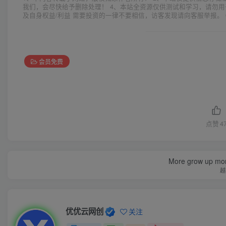
我们，会尽快给予删除处理！ 4、本站全资源仅供测试和学习，请勿用
及自身权益/利益 需要投资的一律不要相信，访客发现请向客服举报。 
会员免费
点赞
4
More grow up mor
越
优优云网创
关注