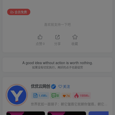
会员免费
喜欢就支持一下吧
点赞
0
分享
收藏
A good idea without action is worth nothing.
如果没有切实执行，再好的点子也是徒劳
优优云网创
关注
1.4W+
0
199W+
74
世界犹如一面镜子：朝它皱眉它就朝你皱眉，朝它微笑它也吵你微笑