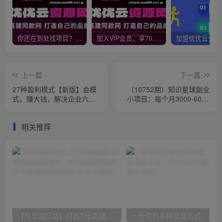
你还在到处找项目？还在当韭菜？我靠网创资源站一个月收入5万+，曾经我也是个失败者。
加入VIP会员，享70%的推广提成，免费学习多种网上创业课程，菜鸟秒变大神！
上一篇
下一篇
27种盈利模式【新版】会模
（10752期）知识星球副业
式，赚大钱，解决企业六大
小项目：每个月3000-6000
困境 (27节课)
实战方法
相关推荐
【阿里国际站】打造Top店铺&获得优质询盘客户，​95%的国际站讲师不会说的运营技巧
一份