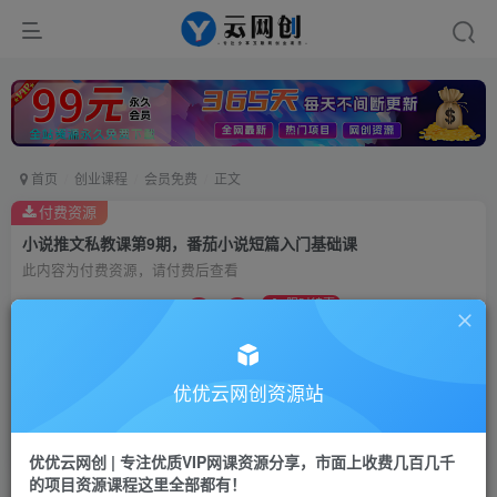
首页
创业课程
会员免费
正文
付费资源
小说推文私教课第9期，番茄小说短篇入门基础课
此内容为付费资源，请付费后查看
9.9
限时特惠
99
云币
云币
免费
会员
优优云网创资源站
立即购买
您当前未登录！建议登陆后购买，可保存购买订单
优优云网创 | 专注优质VIP网课资源分享，市面上收费几百几千
的项目资源课程这里全部都有！