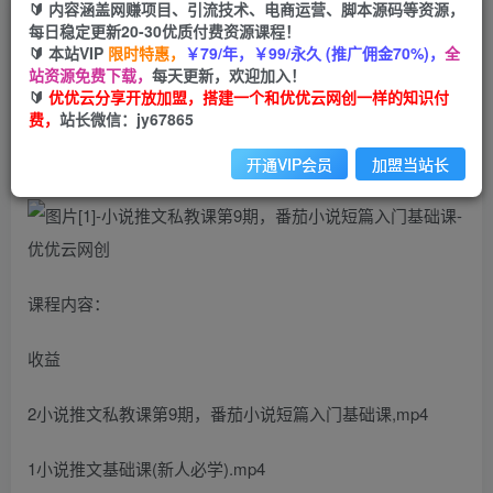
🔰 内容涵盖网赚项目、引流技术、电商运营、脚本源码等资源，
小说推文私教课第9期，番茄小说短篇入门基础课
每日稳定更新20-30优质付费资源课程！
🔰 本站VIP
限时特惠，
￥79/年，￥99/永久 (推广佣金70%)，
全
优优云网创
站资源免费下载，
每天更新，欢迎加入！
私信
关注
2年前发布
🔰
优优云分享开放加盟，搭建一个和优优云网创一样的知识付
费，
站长微信：jy67865
28
0
小说推文私教课第9期，番茄小说短篇入门基础课
开通VIP会员
加盟当站长
课程内容：
收益
2小说推文私教课第9期，番茄小说短篇入门基础课,mp4
1小说推文基础课(新人必学).mp4