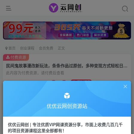
首页
创业课程
会员免费
正文
付费资源
民间鬼故事漫改新玩法，条条作品过原创，多种变现方式轻松日入500＋
此内容为付费资源，请付费后查看
9.9
限时特惠
99
云币
云币
免费
会员
优优云网创资源站
立即购买
您当前未登录！建议登陆后购买，可保存购买订单
优优云网创 | 专注优质VIP网课资源分享，市面上收费几百几千
的项目资源课程这里全部都有！