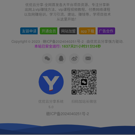
优优云分享-全网首发各大平台项目资源、专注分享新
出网上vip赚钱方法、vip课程视频教程、付费网络课程
以及网赚培训，学习引流、建站、赚钱等，学项目技术
从这里开始！
友链申请
-
开通会员
-
网站加盟
-
app下载
-
广告合作
Copyright © 2023 ·
赣ICP备2024040251号-2
· 由
优优云分享
强力驱动.
本站已安全运行:
1637天21小时31分24秒
优优云分享系统
扫码加站长微信
5.0
赣ICP备2024040251号-2