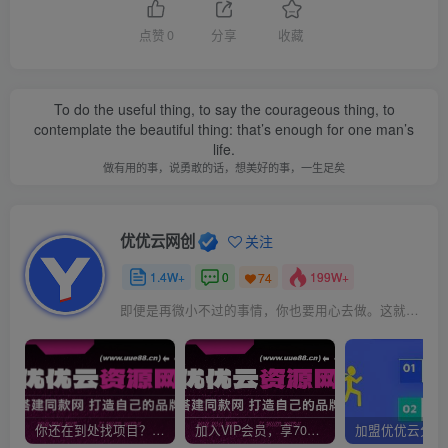
点赞
0
分享
收藏
To do the useful thing, to say the courageous thing, to
contemplate the beautiful thing: that’s enough for one man’s
life.
做有用的事，说勇敢的话，想美好的事，一生足矣
优优云网创
关注
1.4W+
0
199W+
74
即便是再微小不过的事情，你也要用心去做。这就是成功的秘密
你还在到处找项目？还在当韭菜？我靠网创资源站一个月收入5万+，曾经我也是个失败者。
加入VIP会员，享70%的推广提成，免费学习多种网上创业课程，菜鸟秒变大神！