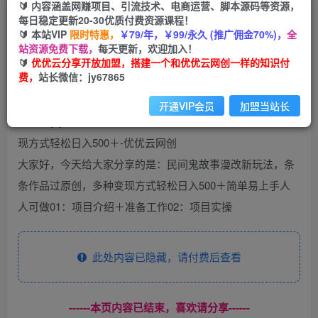
🔰 内容涵盖网赚项目、引流技术、电商运营、脚本源码等资源，
民间鬼故事漫改新玩法，条条作品过原创，多种变
每日稳定更新20-30优质付费资源课程！
现方式轻松日入500＋
🔰 本站VIP
限时特惠，
￥79/年，￥99/永久 (推广佣金70%)，
全
站资源免费下载，
每天更新，欢迎加入！
🔰
优优云分享开放加盟，搭建一个和优优云网创一样的知识付
优优云网创
私信
关注
费，
站长微信：jy67865
2年前发布
45
0
开通VIP会员
加盟当站长
大家好，今天给大家分享的是：民间鬼故事漫改新玩法，条
条作品过原创，多种变现方式轻松日入500＋简单易上手人
人可做01：项目介绍＋准备工作02：项目实操
此处内容已隐藏，请付费后查看
------本页内容已结束，喜欢请分享------