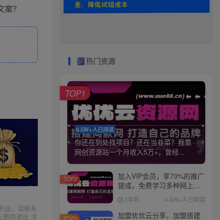
文案？
热门资源
TOP1
6.5W+人已阅读
你还在到处找项目？还在当韭菜？我靠
网创资源站一个月收入5万+，曾经...
加入VIP会员，享70%的推广
TOP2
提成，免费学习多种网上创
业课程，菜鸟秒变大神！
3年前
4.4W+人已阅读
利益，请联系
加盟优优云分享，加盟搭建
上删除退出 涉
TOP3