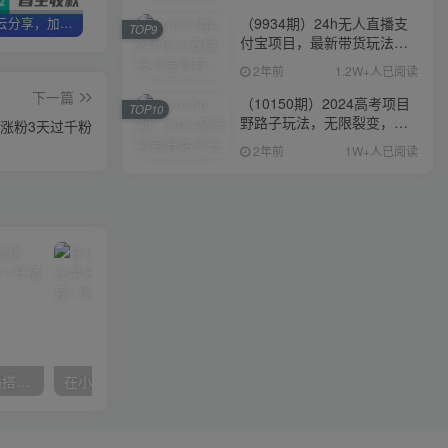
（9934期）24h无人直播支
加盟优优云分享，加盟搭建同款知识付费资源网站，实现长期稳定被动收入~
卖项目3年变现200W+ 学员好评如潮，长期稳定变现，可以一直干到老！
优优云分享【VIP会员专属交流群】
TOP9
付宝项目，最新带货玩法，
纯躺赚实测日入500+
2年前
1.2W+人已阅读
下一篇
（10150期）2024高考项目
TOP10
野路子玩法，无限裂变，最
涨粉3天过千粉
高一天1W＋！
2年前
1W+人已阅读
数字人操作员，数字人直播搭建、多路开播、选品技巧，0-1开播流程
在小红书引流私域卖壁纸每张29元单日最高卖出200张(0-1搭建教程)