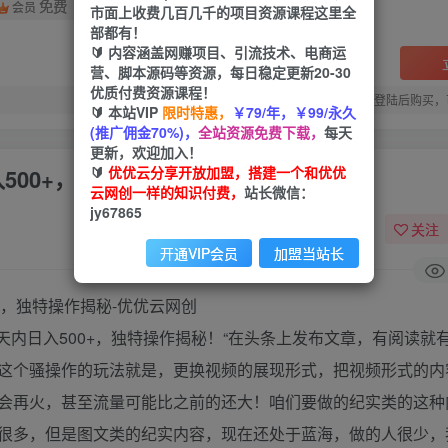
免费
会员
市面上收费几百几千的项目资源课程这里全
部都有！
🔰 内容涵盖网赚项目、引流技术、电商运
营、脚本源码等资源，每日稳定更新20-30
优质付费资源课程！
您当前未登录！建议登陆后购买，
🔰 本站VIP
限时特惠，
￥79/年，￥99/永久
(推广佣金70%)，
全站资源免费下载，
每天
更新，欢迎加入！
🔰
优优云分享开放加盟，搭建一个和优优
500+，独特操作揭秘
云网创一样的知识付费，
站长微信：
jy67865
关注
开通VIP会员
加盟当站长
天内日入500+，独特操作揭秘！“在头条上发布文章，有阅读就
这个骚操作的玩法就是，更换视频的展现形式，把视频形式的内
会再火，甚至流量可能比之前的还大！咱们要做的纪实类的这种
很多，但是图文类的纪实内容，现在还处于蓝海，做的人很少，