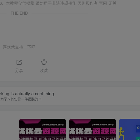
6、本教程仅供揭秘 请勿用于非法违规操作 否则和作者 官网 无关
THE END
喜欢就支持一下吧
分享
收藏
ing is actually a cool thing.
努力学习其实是一件很酷的事