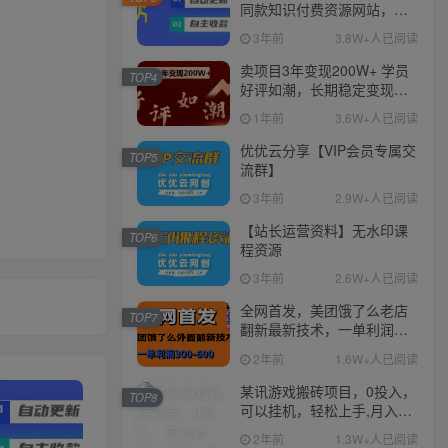
同款知识付费资源网站，实
现长期稳定被动收入~
3年前
3.8W+人已阅读
卖项目3年变现200W+ 学员
TOP4
好评如潮，长期稳定变现，
可以一直干到老！
1年前
3.6W+人已阅读
优优云分享【VIP会员专属交
TOP5
流群】
3年前
2.9W+人已阅读
【站长运营资料】无水印课
TOP6
程资源
3年前
2.6W+人已阅读
全网首发，美团饿了么老店
TOP7
翻新最新技术，一单利润
300-600
2年前
1.6W+人已阅读
某讯游戏搬砖项目，0投入，
TOP8
可以挂机，轻松上手,月入
3000+上不封顶
2年前
1.3W+人已阅读