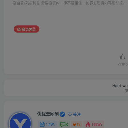
及自身权益/利益 需要投资的一律不要相信，访客发现请向客服举报。 
会员免费
点赞
0
Hard-work
优优云网创
关注
1.4W+
0
199W+
74