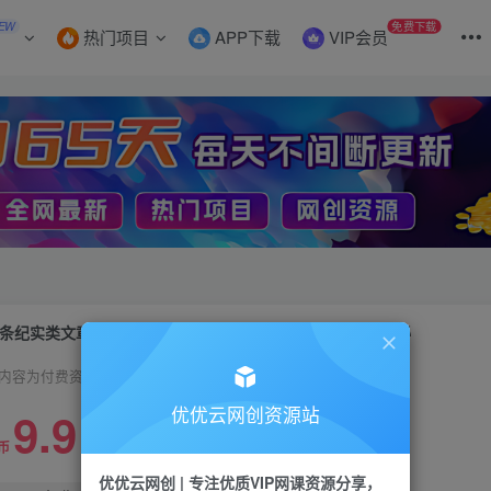
EW
免费下载
热门项目
APP下载
VIP会员
条纪实类文章玩法，轻松起号3天内日入500+，独特操作揭秘
内容为付费资源，请付费后查看
9.9
优优云网创资源站
限时特惠
99
币
云币
优优云网创 | 专注优质VIP网课资源分享，