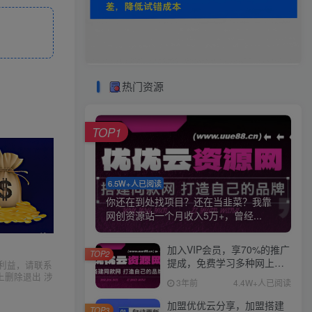
热门资源
TOP1
6.5W+人已阅读
你还在到处找项目？还在当韭菜？我靠
网创资源站一个月收入5万+，曾经...
加入VIP会员，享70%的推广
TOP2
提成，免费学习多种网上创
利益，请联系
业课程，菜鸟秒变大神！
上删除退出 涉
3年前
4.4W+人已阅读
加盟优优云分享，加盟搭建
TOP3