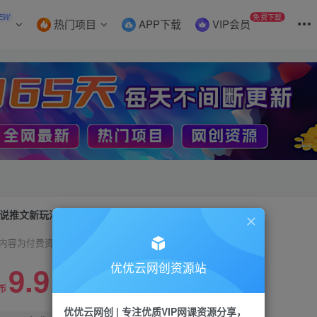
EW
免费下载
热门项目
APP下载
VIP会员
说推文新玩法，操作简单，收益稳定，日入1000+
内容为付费资源，请付费后查看
9.9
优优云网创资源站
限时特惠
99
币
云币
优优云网创 | 专注优质VIP网课资源分享，