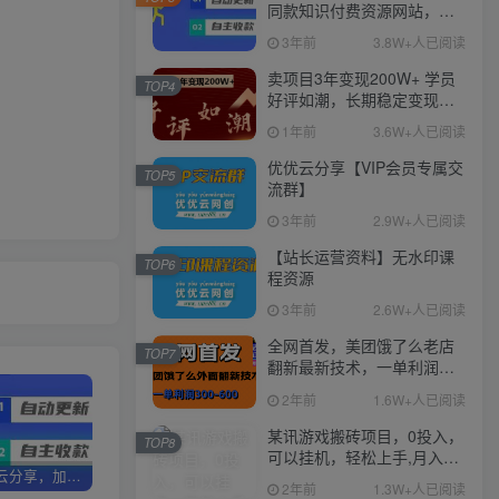
同款知识付费资源网站，实
现长期稳定被动收入~
3年前
3.8W+人已阅读
卖项目3年变现200W+ 学员
TOP4
好评如潮，长期稳定变现，
可以一直干到老！
1年前
3.6W+人已阅读
优优云分享【VIP会员专属交
TOP5
流群】
3年前
2.9W+人已阅读
【站长运营资料】无水印课
TOP6
程资源
3年前
2.6W+人已阅读
全网首发，美团饿了么老店
TOP7
翻新最新技术，一单利润
300-600
2年前
1.6W+人已阅读
某讯游戏搬砖项目，0投入，
TOP8
可以挂机，轻松上手,月入
加盟优优云分享，加盟搭建同款知识付费资源网站，实现长期稳定被动收入~
卖项目3年变现200W+ 学员好评如潮，长期稳定变现，可以一直干到老！
优优云分享【VIP会员专属交流群】
3000+上不封顶
2年前
1.3W+人已阅读