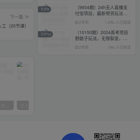
（9934期）24h无人直播支
TOP9
付宝项目，最新带货玩法，
下一篇
纯躺赚实测日入500+
2年前
1.2W+人已阅读
人工（20节课）
（10150期）2024高考项目
TOP10
野路子玩法，无限裂变，最
高一天1W＋！
2年前
1W+人已阅读
数字人操作员，数字人直播搭建、多路开播、选品技巧，0-1开播流程
在小红书引流私域卖壁纸每张29元单日最高卖出200张(0-1搭建教程)