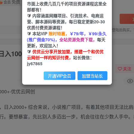
免费
会员
市面上收费几百几千的项目资源课程这里全
部都有！
🔰 内容涵盖网赚项目、引流技术、电商运
营、脚本源码等资源，每日稳定更新20-30
优质付费资源课程！
您当前未登录！建议登陆后购买，
🔰 本站VIP
限时特惠，
￥79/年，￥99/永久
(推广佣金70%)，
全站资源免费下载，
每天
更新，欢迎加入！
🔰
优优云分享开放加盟，搭建一个和优优
1000+
云网创一样的知识付费，
站长微信：
jy67865
关注
开通VIP会员
加盟当站长
日入2000+ 综合来说，小说推广项目，有着其他项目无法比
行。要想暴富，先比别人多迈出一步，机会往往在少数人手中。