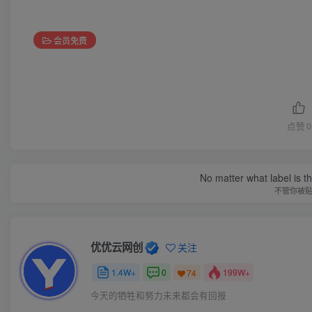
会员免费
点赞
0
No matter what label is t
不管你被
优优云网创
关注
1.4W+
0
199W+
74
今天的牺牲和努力未来都会有回报