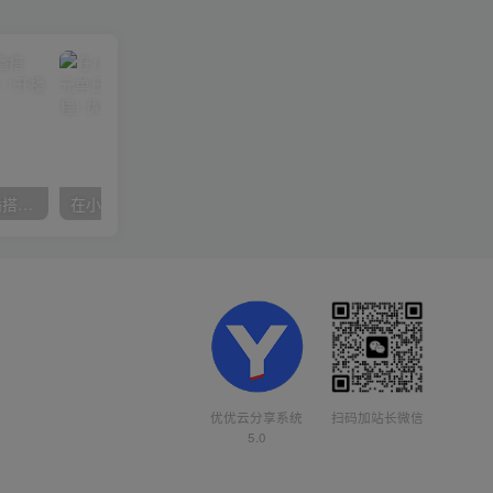
数字人操作员，数字人直播搭建、多路开播、选品技巧，0-1开播流程
在小红书引流私域卖壁纸每张29元单日最高卖出200张(0-1搭建教程)
优优云分享系统
扫码加站长微信
5.0