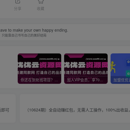
分享
收藏
ave to make your own happy ending.
，只能靠自己书写自己的美好结局
你还在到处找项目？还在当韭菜？我靠网创资源站一个月收入5万+，曾经我也是个失败者。
加入VIP会员，享70%的推广提成，免费学习多种网上创业课程，菜鸟秒变大神！
板即可
（10624期）全自动赚红包，无需人工操作，100%出收