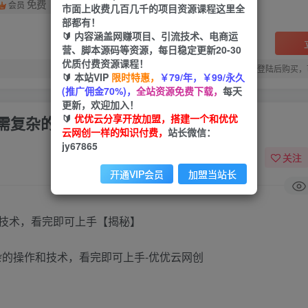
免费
会员
市面上收费几百几千的项目资源课程这里全
部都有！
🔰 内容涵盖网赚项目、引流技术、电商运
营、脚本源码等资源，每日稳定更新20-30
优质付费资源课程！
您当前未登录！建议登陆后购买，
🔰 本站VIP
限时特惠，
￥79/年，￥99/永久
(推广佣金70%)，
全站资源免费下载，
每天
更新，欢迎加入！
🔰
优优云分享开放加盟，搭建一个和优优
需复杂的操作和技术，看完即可上手
云网创一样的知识付费，
站长微信：
jy67865
关注
开通VIP会员
加盟当站长
技术，看完即可上手【揭秘】