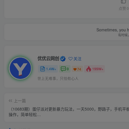
点赞
0
Sometimes, you h
有时候
优优云网创
关注
1.4W+
0
199W+
74
世上无难事，只怕有心人
上一篇
（10683期）蛋仔派对更新暴力玩法，一天5000，野路子，手机平
操作，简单轻松…