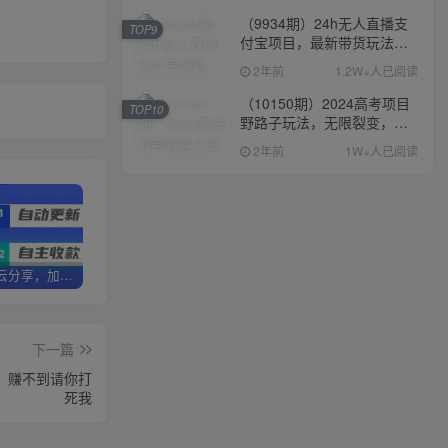
（9934期）24h无人直播支
TOP9
付宝项目，最新带货玩法，
纯躺赚实测日入500+
2年前
1.2W+人已阅读
（10150期）2024高考项目
TOP10
野路子玩法，无限裂变，最
高一天1W＋！
2年前
1W+人已阅读
加盟优优云分享，加盟搭建同款知识付费资源网站，实现长期稳定被动收入~
卖项目3年变现200W+ 学员好评如潮，长期稳定变现，可以一直干到老！
优优云分享【VIP会员专属交流群】
下一篇
益，赚不到请你打
死我