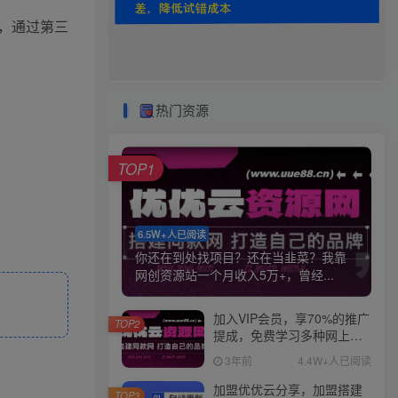
，通过第三
热门资源
TOP1
6.5W+人已阅读
你还在到处找项目？还在当韭菜？我靠
网创资源站一个月收入5万+，曾经...
加入VIP会员，享70%的推广
TOP2
提成，免费学习多种网上创
业课程，菜鸟秒变大神！
3年前
4.4W+人已阅读
加盟优优云分享，加盟搭建
TOP3