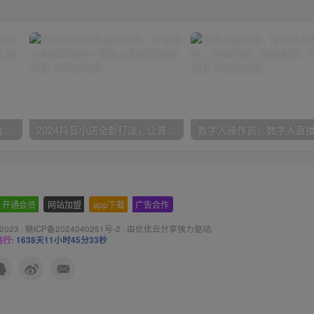
一份资料多种变现方式，小白也能轻松上手，日入800不是问题
2024抖音小店全新打法，让普通人也能学会做一家长久稳定赚钱的抖店
开通会员
-
网站加盟
-
app下载
-
广告合作
 2023 ·
赣ICP备2024040251号-2
· 由
优优云分享
强力驱动.
行:
1638天11小时45分34秒