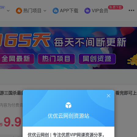
EW
免费下载
热门项目
APP下载
VIP会员
游三国杀最新蓝海玩法，简单粗暴，无需复杂的操作和技术，看完即可上
内容为付费资源，请付费后查看
9.9
优优云网创资源站
限时特惠
99
币
云币
优优云网创 | 专注优质VIP网课资源分享，