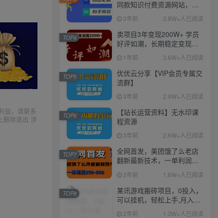
同款知识付费资源网站，实
现长期稳定被动收入~
3年前
3.8W+人已阅读
卖项目3年变现200W+ 学员
TOP4
好评如潮，长期稳定变现，
可以一直干到老！
1年前
3.6W+人已阅读
优优云分享【VIP会员专属交
TOP5
流群】
3年前
2.9W+人已阅读
利益，请联系
【站长运营资料】无水印课
TOP6
上删除退出 涉
程资源
3年前
2.6W+人已阅读
全网首发，美团饿了么老店
TOP7
翻新最新技术，一单利润
300-600
2年前
1.6W+人已阅读
某讯游戏搬砖项目，0投入，
TOP8
可以挂机，轻松上手,月入
3000+上不封顶
2年前
1.3W+人已阅读