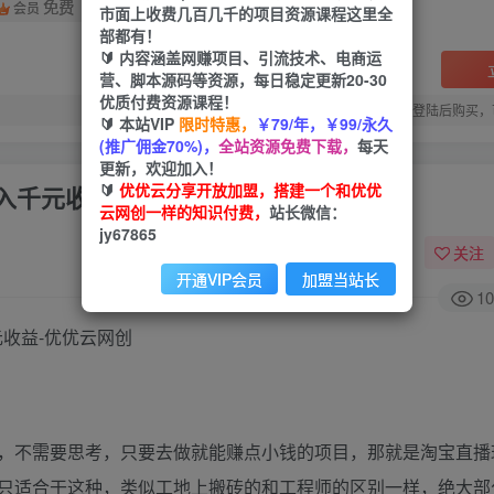
免费
会员
市面上收费几百几千的项目资源课程这里全
部都有！
🔰 内容涵盖网赚项目、引流技术、电商运
营、脚本源码等资源，每日稳定更新20-30
优质付费资源课程！
您当前未登录！建议登陆后购买，
🔰 本站VIP
限时特惠，
￥79/年，￥99/永久
(推广佣金70%)，
全站资源免费下载，
每天
更新，欢迎加入！
🔰
优优云分享开放加盟，搭建一个和优优
入千元收益
云网创一样的知识付费，
站长微信：
jy67865
关注
开通VIP会员
加盟当站长
10
，不需要思考，只要去做就能赚点小钱的项目，那就是淘宝直播
只适合干这种，类似工地上搬砖的和工程师的区别一样，绝大部