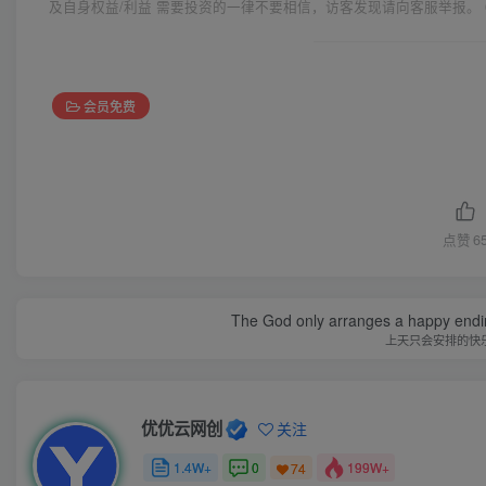
及自身权益/利益 需要投资的一律不要相信，访客发现请向客服举报。 
会员免费
点赞
6
The God only arranges a happy ending. I
上天只会安排的快
优优云网创
关注
1.4W+
0
199W+
74