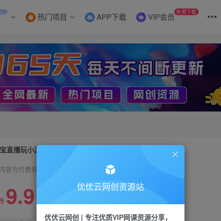
EW
免费下载
热门项目
APP下载
VIP会员
宝直播玩小游戏项目，无脑操作保底月入千元收益
内容为付费资源，请付费后查看
9.9
优优云网创资源站
限时特惠
99
币
云币
优优云网创 | 专注优质VIP网课资源分享，