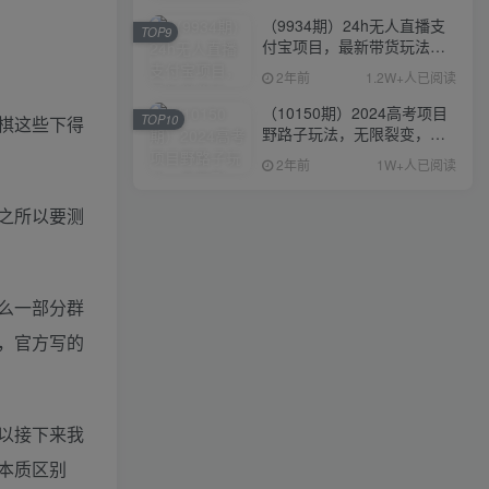
（9934期）24h无人直播支
TOP9
付宝项目，最新带货玩法，
纯躺赚实测日入500+
2年前
1.2W+人已阅读
（10150期）2024高考项目
TOP10
棋这些下得
野路子玩法，无限裂变，最
高一天1W＋！
2年前
1W+人已阅读
之所以要测
么一部分群
，官方写的
以接下来我
本质区别