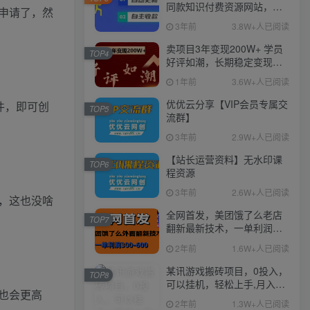
同款知识付费资源网站，实
申请了，然
现长期稳定被动收入~
3年前
3.8W+人已阅读
卖项目3年变现200W+ 学员
TOP4
好评如潮，长期稳定变现，
可以一直干到老！
1年前
3.6W+人已阅读
优优云分享【VIP会员专属交
件，即可创
TOP5
流群】
3年前
2.9W+人已阅读
【站长运营资料】无水印课
TOP6
程资源
3年前
2.6W+人已阅读
，这也没啥
全网首发，美团饿了么老店
TOP7
翻新最新技术，一单利润
300-600
2年前
1.6W+人已阅读
某讯游戏搬砖项目，0投入，
TOP8
可以挂机，轻松上手,月入
也会更高
3000+上不封顶
2年前
1.3W+人已阅读