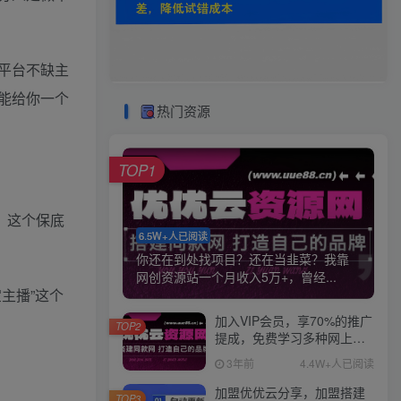
平台不缺主
能给你一个
热门资源
TOP1
，这个保底
6.5W+人已阅读
你还在到处找项目？还在当韭菜？我靠
网创资源站一个月收入5万+，曾经...
主播”这个
加入VIP会员，享70%的推广
TOP2
提成，免费学习多种网上创
业课程，菜鸟秒变大神！
3年前
4.4W+人已阅读
加盟优优云分享，加盟搭建
TOP3