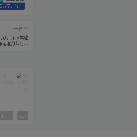
加盟优优云分享，加盟搭建同款知识付费资源网站，实现长期稳定被动收入~
卖项目3年变现200W+ 学员好评如潮，长期稳定变现，可以一直干到老！
优优云分享【VIP会员专属交流群】
下一篇
不到钱，深层揭秘
搬运混剪起号…
数字人操作员，数字人直播搭建、多路开播、选品技巧，0-1开播流程
在小红书引流私域卖壁纸每张29元单日最高卖出200张(0-1搭建教程)