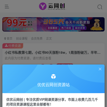
首页
创业课程
会员免费
正文
付费资源
小红书私教第七期，小红书90天涨粉18w，1周涨粉破万，半年矩阵号粉丝破百万
此内容为付费资源，请付费后查看
9.9
限时特惠
99
云币
云币
免费
会员
优优云网创资源站
立即购买
您当前未登录！建议登陆后购买，可保存购买订单
优优云网创 | 专注优质VIP网课资源分享，市面上收费几百几千
的项目资源课程这里全部都有！