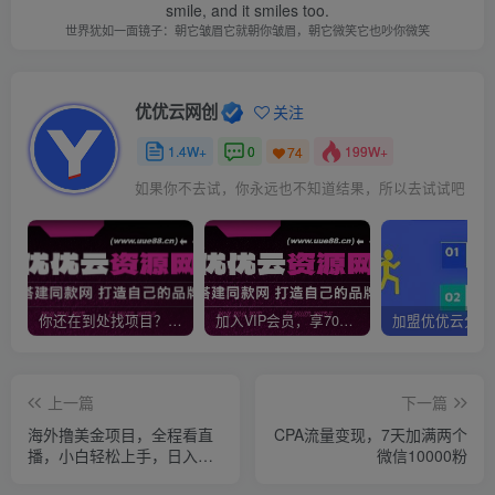
smile, and it smiles too.
世界犹如一面镜子：朝它皱眉它就朝你皱眉，朝它微笑它也吵你微笑
优优云网创
关注
1.4W+
0
199W+
74
如果你不去试，你永远也不知道结果，所以去试试吧
你还在到处找项目？还在当韭菜？我靠网创资源站一个月收入5万+，曾经我也是个失败者。
加入VIP会员，享70%的推广提成，免费学习多种网上创业课程，菜鸟秒变大神！
上一篇
下一篇
海外撸美金项目，全程看直
CPA流量变现，7天加满两个
播，小白轻松上手，日入一
微信10000粉
两张，可多账号操作