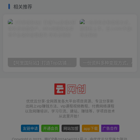
相关推荐
【阿里国际站】打造Top店铺&获得优质询盘客户，​95%的国际站讲师不会说的运营技巧
一份
优优云分享-全网首发各大平台项目资源、专注分享新
出网上vip赚钱方法、vip课程视频教程、付费网络课程
以及网赚培训，学习引流、建站、赚钱等，学项目技术
从这里开始！
友链申请
-
开通会员
-
网站加盟
-
app下载
-
广告合作
Copyright © 2023 ·
赣ICP备2024040251号-2
· 由
优优云分享
强力驱动.