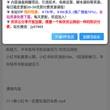
🔰 内容涵盖网赚项目、引流技术、电商运营、脚本源码等资源，
小红书私教第七期，小红书90天涨粉18w，1周涨
每日稳定更新20-30优质付费资源课程！
粉破万，半年矩阵号粉丝破百万
🔰 本站VIP
限时特惠，
￥79/年，￥99/永久 (推广佣金70%)，
全
站资源免费下载，
每天更新，欢迎加入！
🔰
优优云分享开放加盟，搭建一个和优优云网创一样的知识付
优优云网创
私信
关注
费，
站长微信：jy67865
2年前更新
313
49
开通VIP会员
加盟当站长
小红书私教第七期，小红书90天涨粉18w，1周涨粉破万，半
年矩阵号粉丝破百万
课程内容：
11-1做小红书一定要知道的本质,mp4