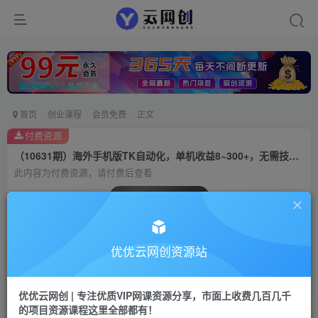
首页
创业课程
会员免费
正文
付费资源
（10631期）海外手机版TK自动化，单机收益8~300+，无需技术支持，新手小白均可操作
此内容为付费资源，请付费后查看
会员专属资源
免费
会员
优优云网创资源站
您暂无购买权限，请先开通会员
开通会员
优优云网创 | 专注优质VIP网课资源分享，市面上收费几百几千
的项目资源课程这里全部都有！