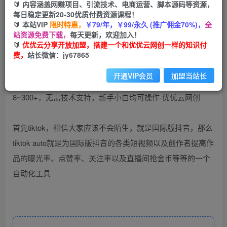
🔰 内容涵盖网赚项目、引流技术、电商运营、脚本源码等资源，
（10631期）海外手机版TK自动化，单机收益
每日稳定更新20-30优质付费资源课程！
8~300+，无需技术支持，新手小白均可操作
🔰 本站VIP
限时特惠，
￥79/年，￥99/永久 (推广佣金70%)，
全
站资源免费下载，
每天更新，欢迎加入！
优优云网创
🔰
优优云分享开放加盟，搭建一个和优优云网创一样的知识付
私信
关注
2年前更新
费，
站长微信：jy67865
850
44
开通VIP会员
加盟当站长
首先tiktok，相信大家应该不会陌生，就是国际版抖音，那么
tiktok auto就是为国际版抖音的各类短视频以及创作者提高作
品的曝光率、点赞率、关注率以及直播间抢金币等等的一个
自动化工具