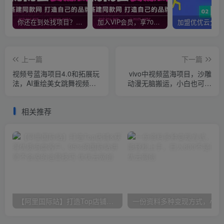
你还在到处找项目？还在当韭菜？我靠网创资源站一个月收入5万+，曾经我也是个失败者。
加入VIP会员，享70%的推广提成，免费学习多种网上创业课程，菜鸟秒变大神！
上一篇
下一篇
视频号蓝海项目4.0和拓展玩
vivo中视频蓝海项目，沙雕
法，AI重绘美女跳舞视频，
动漫无脑搬运，小白也可轻
日入2000+
松上手
相关推荐
【阿里国际站】打造Top店铺&获得优质询盘客户，​95%的国际站讲师不会说的运营技巧
一份