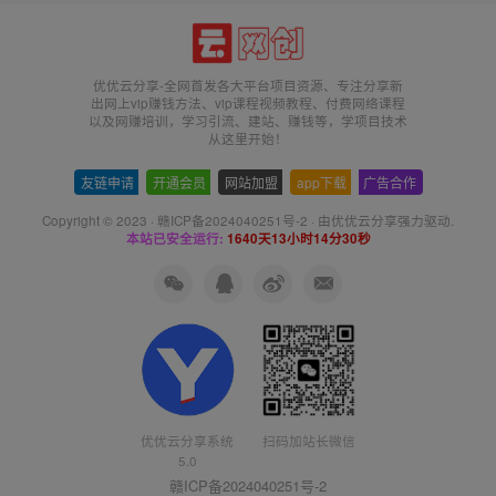
优优云分享-全网首发各大平台项目资源、专注分享新
出网上vip赚钱方法、vip课程视频教程、付费网络课程
以及网赚培训，学习引流、建站、赚钱等，学项目技术
从这里开始！
友链申请
-
开通会员
-
网站加盟
-
app下载
-
广告合作
Copyright © 2023 ·
赣ICP备2024040251号-2
· 由
优优云分享
强力驱动.
本站已安全运行:
1640天13小时14分30秒
优优云分享系统
扫码加站长微信
5.0
赣ICP备2024040251号-2