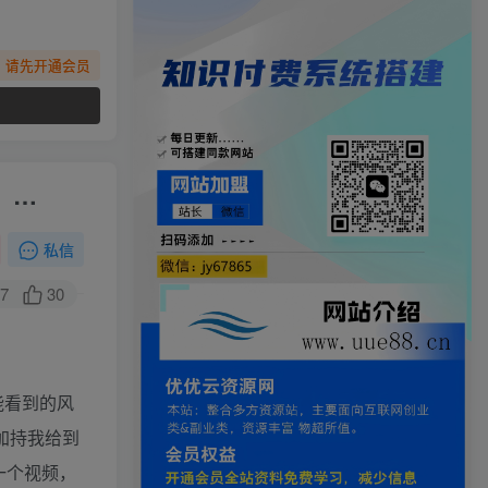
，请先开通会员
，…
私信
7
30
能看到的风
加持我给到
一个视频，