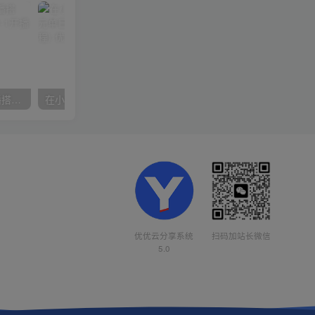
数字人操作员，数字人直播搭建、多路开播、选品技巧，0-1开播流程
在小红书引流私域卖壁纸每张29元单日最高卖出200张(0-1搭建教程)
优优云分享系统
扫码加站长微信
5.0