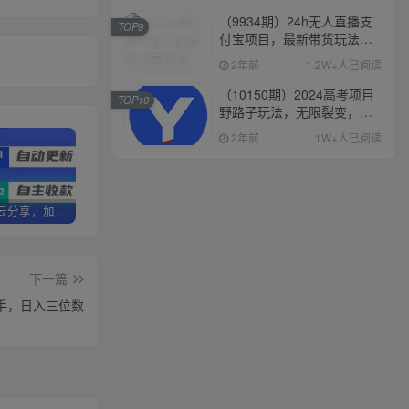
（9934期）24h无人直播支
TOP9
付宝项目，最新带货玩法，
纯躺赚实测日入500+
2年前
1.2W+人已阅读
（10150期）2024高考项目
TOP10
野路子玩法，无限裂变，最
高一天1W＋！
2年前
1W+人已阅读
加盟优优云分享，加盟搭建同款知识付费资源网站，实现长期稳定被动收入~
卖项目3年变现200W+ 学员好评如潮，长期稳定变现，可以一直干到老！
优优云分享【VIP会员专属交流群】
下一篇
手，日入三位数