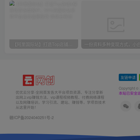
【阿里国际站】打造Top店铺&获得优质询盘客户，​95%的国际站讲师不会说的运营技巧
友链申请
-
Copyright ©
优优云分享-全网首发各大平台项目资源、专注分享新
本站已安全运
出网上vip赚钱方法、vip课程视频教程、付费网络课程
以及网赚培训，学习引流、建站、赚钱等，学项目技术
从这里开始！
赣ICP备2024040251号-2