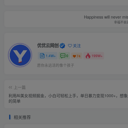
Happiness will never miss
幸福不会
优优云网创
关注
1.4W+
0
199W+
74
愿你永远活的像个孩子
上一篇
利用AI美女视频掘金，小白可轻松上手，单日暴力变现1000+，想
的简单
相关推荐