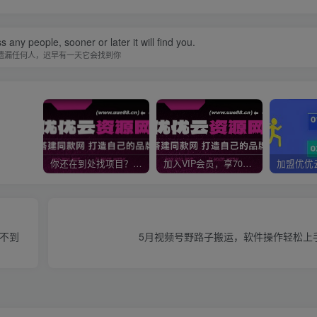
 any people, sooner or later it will find you.
遗漏任何人，迟早有一天它会找到你
你还在到处找项目？还在当韭菜？我靠网创资源站一个月收入5万+，曾经我也是个失败者。
加入VIP会员，享70%的推广提成，免费学习多种网上创业课程，菜鸟秒变大神！
象不到
5月视频号野路子搬运，软件操作轻松上