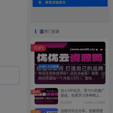
热门资源
TOP1
6.5W+人已阅读
你还在到处找项目？还在当韭菜？我靠
网创资源站一个月收入5万+，曾经...
加入VIP会员，享70%的推广
TOP2
提成，免费学习多种网上创
业课程，菜鸟秒变大神！
3年前
4.4W+人已阅读
加盟优优云分享，加盟搭建
TOP3