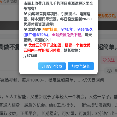
免费
会员
市面上收费几百几千的项目资源课程这里全
部都有！
🔰 内容涵盖网赚项目、引流技术、电商运
您暂无购买权限
营、脚本源码等资源，每日稳定更新20-30
优质付费资源课程！
开通会员
🔰 本站VIP
限时特惠，
￥79/年，￥99/永久
(推广佣金70%)，
全站资源免费下载，
每天
更新，欢迎加入！
🔰
优优云分享开放加盟，搭建一个和优优
I工具做不露脸视频，每月10000+，稳定且超简单
云网创一样的知识付费，
站长微信：
jy67865
关注
开通VIP会员
加盟当站长
18
4年，AI人工智能，又重新赋予了年轻人一个机会，人这一辈子，
普通人翻身，最后的机会。给ai工具指令，一键生成动漫视频，
赚取收益，正规平台，长期稳定，可批量，可复制，3分钟产出