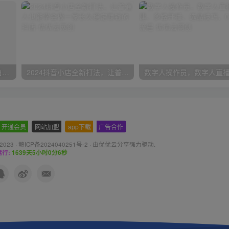
一份资料多种变现方式，小白也能轻松上手，日入800不是问题
2024抖音小店全新打法，让普通人也能学会做一家长久稳定赚钱的抖店
开通会员
-
网站加盟
-
app下载
-
广告合作
 2023 ·
赣ICP备2024040251号-2
· 由
优优云分享
强力驱动.
行:
1639天5小时0分7秒