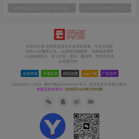
【阿里国际站】打造Top店铺&获得优质询盘客户，​95%的国际站讲师不会说的运营技巧
一份
优优云分享-全网首发各大平台项目资源、专注分享新
出网上vip赚钱方法、vip课程视频教程、付费网络课程
以及网赚培训，学习引流、建站、赚钱等，学项目技术
从这里开始！
友链申请
-
开通会员
-
网站加盟
-
app下载
-
广告合作
Copyright © 2023 ·
赣ICP备2024040251号-2
· 由
优优云分享
强力驱动.
本站已安全运行:
1639天15小时1分46秒