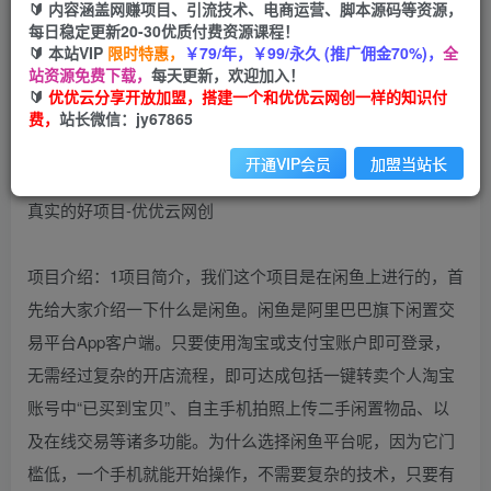
🔰 内容涵盖网赚项目、引流技术、电商运营、脚本源码等资源，
（10600期）闲鱼游戏手柄项目，轻松月入过万 最
每日稳定更新20-30优质付费资源课程！
真实的好项目
🔰 本站VIP
限时特惠，
￥79/年，￥99/永久 (推广佣金70%)，
全
站资源免费下载，
每天更新，欢迎加入！
优优云网创
🔰
优优云分享开放加盟，搭建一个和优优云网创一样的知识付
私信
关注
2年前更新
费，
站长微信：jy67865
161
75
开通VIP会员
加盟当站长
项目介绍：1项目简介，我们这个项目是在闲鱼上进行的，首
先给大家介绍一下什么是闲鱼。闲鱼是阿里巴巴旗下闲置交
易平台App客户端。只要使用淘宝或支付宝账户即可登录，
无需经过复杂的开店流程，即可达成包括一键转卖个人淘宝
账号中“已买到宝贝”、自主手机拍照上传二手闲置物品、以
及在线交易等诸多功能。为什么选择闲鱼平台呢，因为它门
槛低，一个手机就能开始操作，不需要复杂的技术，只要有