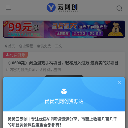
首页
创业课程
会员免费
正文
付费资源
（10600期）闲鱼游戏手柄项目，轻松月入过万 最真实的好项目
此内容为付费资源，请付费后查看
会员专属资源
免费
会员
优优云网创资源站
您暂无购买权限，请先开通会员
开通会员
优优云网创 | 专注优质VIP网课资源分享，市面上收费几百几千
的项目资源课程这里全部都有！