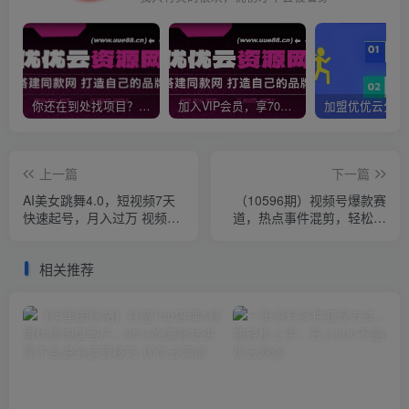
你还在到处找项目？还在当韭菜？我靠网创资源站一个月收入5万+，曾经我也是个失败者。
加入VIP会员，享70%的推广提成，免费学习多种网上创业课程，菜鸟秒变大神！
上一篇
下一篇
AI美女跳舞4.0，短视频7天
（10596期）视频号爆款赛
快速起号，月入过万 视频教
道，热点事件混剪，轻松赚
程+详细讲解
取分成收益，日入1000+
相关推荐