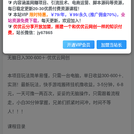
🔰 内容涵盖网赚项目、引流技术、电商运营、脚本源码等资源，
（10601期）最新快手搬砖挂机，5分钟6元! 小白
每日稳定更新20-30优质付费资源课程！
无脑日入300-600＋
🔰 本站VIP
限时特惠，
￥79/年，￥99/永久 (推广佣金70%)，
全
站资源免费下载，
每天更新，欢迎加入！
优优云网创
🔰
优优云分享开放加盟，搭建一个和优优云网创一样的知识付
私信
关注
2年前更新
费，
站长微信：jy67865
486
60
开通VIP会员
加盟当站长
本项目玩法简单易懂，只需一台电脑，单日收益300-600＋,
实测！最新玩法，快手游戏搬砖挂机撸收益，3-5分钟，6-8
元，一天可撸一两百次，妥妥的无脑操作，只需跟着流程
走，小白30分钟掌握，兄弟们抓紧时间冲，时间不等
人！！！
课程目录