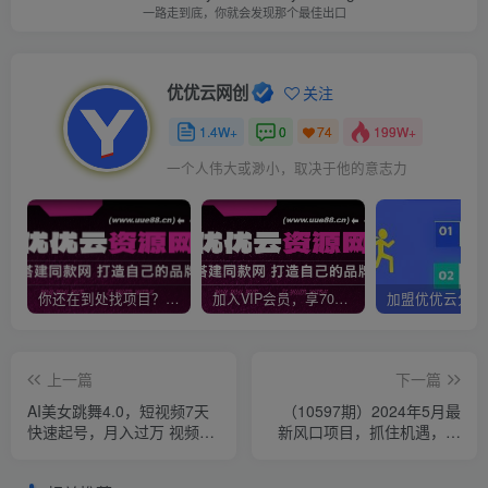
一路走到底，你就会发现那个最佳出口
优优云网创
关注
1.4W+
0
199W+
74
一个人伟大或渺小，取决于他的意志力
你还在到处找项目？还在当韭菜？我靠网创资源站一个月收入5万+，曾经我也是个失败者。
加入VIP会员，享70%的推广提成，免费学习多种网上创业课程，菜鸟秒变大神！
上一篇
下一篇
AI美女跳舞4.0，短视频7天
（10597期）2024年5月最
快速起号，月入过万 视频教
新风口项目，抓住机遇，迎
程+详细讲解
接挑战，月入3w+，不再是
梦