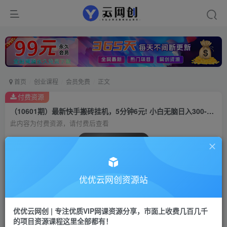
首页
创业课程
会员免费
正文
付费资源
（10601期）最新快手搬砖挂机，5分钟6元! 小白无脑日入300-600＋
此内容为付费资源，请付费后查看
会员专属资源
免费
会员
优优云网创资源站
您暂无购买权限，请先开通会员
开通会员
优优云网创 | 专注优质VIP网课资源分享，市面上收费几百几千
的项目资源课程这里全部都有！