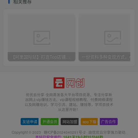
相关推荐
【阿里国际站】打造Top店铺&获得优质询盘客户，​95%的国际站讲师不会说的运营技巧
一份
优优云分享-全网首发各大平台项目资源、专注分享新
出网上vip赚钱方法、vip课程视频教程、付费网络课程
以及网赚培训，学习引流、建站、赚钱等，学项目技术
从这里开始！
友链申请
-
开通会员
-
网站加盟
-
app下载
-
广告合作
Copyright © 2023 ·
赣ICP备2024040251号-2
· 由
优优云分享
强力驱动.
本站已安全运行:
1641天19小时35分46秒