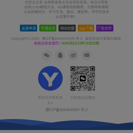
优优云分享-全网首发各大平台项目资源、专注分享新
出网上vip赚钱方法、vip课程视频教程、付费网络课程
以及网赚培训，学习引流、建站、赚钱等，学项目技术
从这里开始！
友链申请
-
开通会员
-
网站加盟
-
app下载
-
广告合作
Copyright © 2023 ·
赣ICP备2024040251号-2
· 由
优优云分享
强力驱动.
本站已安全运行:
1639天22小时12分24秒
优优云分享系统
扫码加站长微信
5.0
赣ICP备2024040251号-2