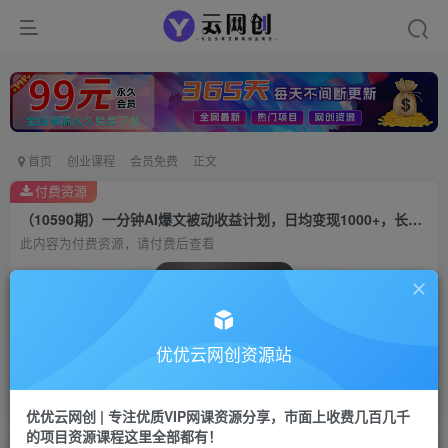
首页
创业课程
会员免费
正文
付费资源
（10590期）一分钟AI爆文被动收益计划，日均变现1000+，长期稳定，项目可放大
此内容为付费资源，请付费后查看
会员专属资源
免费
会员
优优云网创资源站
您暂无购买权限，请先开通会员
开通会员
优优云网创 | 专注优质VIP网课资源分享，市面上收费几百几千
的项目资源课程这里全部都有！