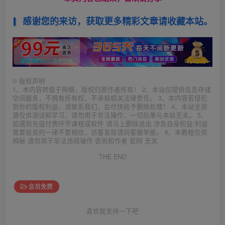
感谢您的来访，获取更多精彩文章请收藏本站。
©
版权声明
1、本内容转载于网络，版权归原作者所有！ 2、本站仅提供信息存储
空间服务，不拥有所有权，不承担相关法律责任。 3、本内容若侵犯
到你的版权利益，请联系我们，会尽快给予删除处理！ 4、本站全资
源仅供测试和学习，请勿用于非法操作，一切后果与本站无关。 5、
如遇到充值付费环节课程或软件 请马上删除退出 涉及自身权益/利益
需要投资的一律不要相信，访客发现请向客服举报。 6、本教程仅供
揭秘 请勿用于非法违规操作 否则和作者 官网 无关
THE END
会员免费
喜欢就支持一下吧