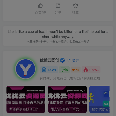
点赞
59
分享
收藏
Life is like a cup of tea. It won't be bitter for a lifetime but for a
short while anyway.
人生就像一杯茶，不会苦一辈子，但总会苦一阵子
优优云网创
关注
1.4W+
0
199W+
74
有时候，只能靠自己书写自己的美好结局
你还在到处找项目？还在当韭菜？我靠网创资源站一个月收入5万+，曾经我也是个失败者。
加入VIP会员，享70%的推广提成，免费学习多种网上创业课程，菜鸟秒变大神！