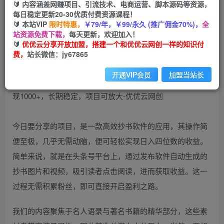
🔰 内容涵盖网赚项目、引流技术、电商运营、脚本源码等资源，
（10590期）一分钟AI爆文被动收益计划，日均变
每日稳定更新20-30优质付费资源课程！
现1000+，长期稳定，项目可放大
🔰 本站VIP
限时特惠，
￥79/年，￥99/永久 (推广佣金70%)，
全
站资源免费下载，
每天更新，欢迎加入！
优优云网创
🔰
优优云分享开放加盟，搭建一个和优优云网创一样的知识付
私信
关注
2年前更新
费，
站长微信：jy67865
217
59
开通VIP会员
加盟当站长
今日要分享的项目，是一款高效抄书软件的应用，其操作简
便至极，几乎无需动脑，便可轻松实现日入四位数的收益。
简单来说，就是在头条号平台上，通过发布软件自动生成的
抄书图片和视频，吸引读者点击阅读，进而获取收益。这一
过程无需积累粉丝，即可直接开启盈利之路。
我们的内容聚焦于名人语录与著名书籍的精华部分，这些素