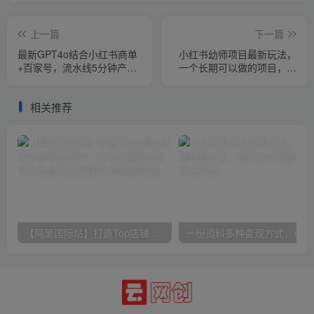
上一篇
下一篇
最新GPT4o结合小红书商单
小红书幼师项目最新玩法，
+百家号，流水线5分钟产出
一个长期可以做的项目，小
视频，月入5000+
白稳定每天两三张
相关推荐
【阿里国际站】打造Top店铺&获得优质询盘客户，​95%的国际站讲师不会说的运营技巧
一份