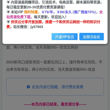
🔰 内容涵盖网赚项目、引流技术、电商运营、脚本源码等资源，
（10562期）2024咸鱼暴力掘金，不出单也有收
每日稳定更新20-30优质付费资源课程！
益，两小时见效，当天突破500+
🔰 本站VIP
限时特惠，
￥79/年，￥99/永久 (推广佣金70%)，
全
站资源免费下载，
每天更新，欢迎加入！
优优云网创
🔰
优优云分享开放加盟，搭建一个和优优云网创一样的知识付
私信
关注
2年前更新
费，
站长微信：jy67865
41
13
开通VIP会员
加盟当站长
2024新风口咸鱼项目一直都在风口上，操作简单无风险，不
出单也有收益，两小时内见效，当天直接突破500+收益
此处内容已隐藏，请付费后查看
------本页内容已结束，喜欢请分享------