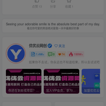
点赞
13
分享
收藏
1
Seeing your adorable smile is the absolute best part of my day.
看见你可爱的笑容绝对是我一天中最美好的事
优优云网创
关注
1.4W+
0
199W+
74
如果你不去试，你永远也不知道结果，所以去试试吧
你还在到处找项目？还在当韭菜？我靠网创资源站一个月收入5万+，曾经我也是个失败者。
加入VIP会员，享70%的推广提成，免费学习多种网上创业课程，菜鸟秒变大神！