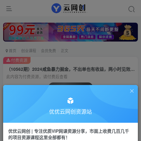
首页
创业课程
会员免费
正文
付费资源
（10562期）2024咸鱼暴力掘金，不出单也有收益，两小时见效，当天突破500+
此内容为付费资源，请付费后查看
会员专属资源
免费
会员
优优云网创资源站
您暂无购买权限，请先开通会员
开通会员
优优云网创 | 专注优质VIP网课资源分享，市面上收费几百几千
的项目资源课程这里全部都有！