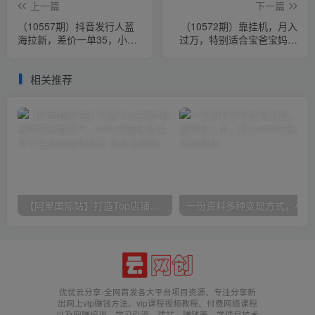
上一篇
下一篇
（10557期）抖音发行人蓝
（10572期）靠挂机，月入
海拉新，差价一单35，小白
过万，特别适合宝爸宝妈学
一部手机即可操作，日入
生党，工作室特别推荐
3000+
相关推荐
【阿里国际站】打造Top店铺&获得优质询盘客户，​95%的国际站讲师不会说的运营技巧
一份
优优云分享-全网首发各大平台项目资源、专注分享新
出网上vip赚钱方法、vip课程视频教程、付费网络课程
以及网赚培训，学习引流、建站、赚钱等，学项目技术