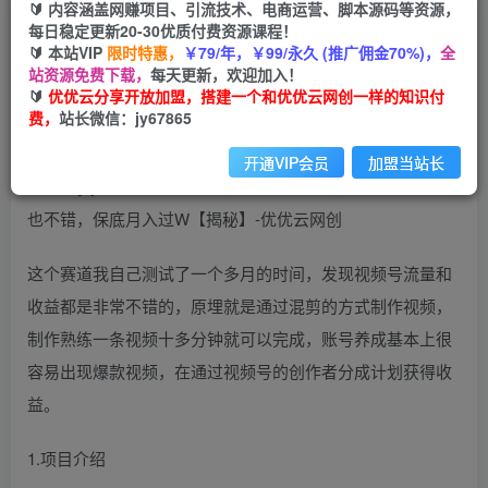
🔰 内容涵盖网赚项目、引流技术、电商运营、脚本源码等资源，
视频号新玩法，奥德彪语录，视频制作简单，流量
每日稳定更新20-30优质付费资源课程！
也不错，保底月入过W【揭秘】
🔰 本站VIP
限时特惠，
￥79/年，￥99/永久 (推广佣金70%)，
全
站资源免费下载，
每天更新，欢迎加入！
🔰
优优云分享开放加盟，搭建一个和优优云网创一样的知识付
优优云网创
私信
关注
费，
站长微信：jy67865
2年前更新
39
53
开通VIP会员
加盟当站长
这个赛道我自己测试了一个多月的时间，发现视频号流量和
收益都是非常不错的，原埋就是通过混剪的方式制作视频，
制作熟练一条视频十多分钟就可以完成，账号养成基本上很
容易出现爆款视频，在通过视频号的创作者分成计划获得收
益。
1.项目介绍