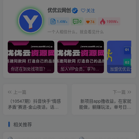
优优云网创
关注
1.4W+
0
199W+
74
一个人相信什么，就会看见什么
你还在到处找项目？还在当韭菜？我靠网创资源站一个月收入5万+，曾经我也是个失败者。
加入VIP会员，享70%的推广提成，免费学习多种网上创业课程，菜鸟秒变大神！
上一篇
下一篇
（10547期）抖音快手“情感
新项目app撸收益，在家就
矛盾”赛道-金山夜话，话题
能做，躺赚玩法，单号日利
自带流量虚拟变现-附200G
润100+
资料
相关推荐