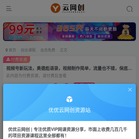
首页
创业课程
会员免费
正文
付费资源
视频号新玩法，奥德彪语录，视频制作简单，流量也不错，保底月入过W【揭秘】
此内容为付费资源，请付费后查看
9.9
限时特惠
99
云币
云币
免费
会员
优优云网创资源站
立即购买
您当前未登录！建议登陆后购买，可保存购买订单
优优云网创 | 专注优质VIP网课资源分享，市面上收费几百几千
的项目资源课程这里全部都有！