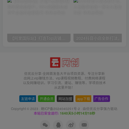
【阿里国际站】打造Top店铺&获得优质询盘客户，​95%的国际站讲师不会说的运营技巧
优优云分享-全网首发各大平台项目资源、专注分享新
出网上vip赚钱方法、vip课程视频教程、付费网络课程
以及网赚培训，学习引流、建站、赚钱等，学项目技术
从这里开始！
友链申请
-
开通会员
-
网站加盟
-
app下载
-
广告合作
Copyright © 2023 ·
赣ICP备2024040251号-2
· 由
优优云分享
强力驱动.
本站已安全运行:
1640天5小时14分18秒