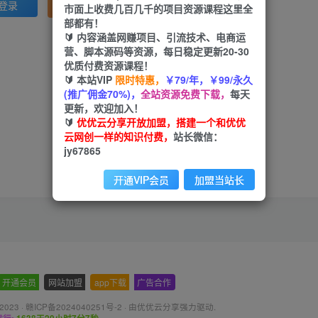
注册
登录
市面上收费几百几千的项目资源课程这里全
部都有！
🔰 内容涵盖网赚项目、引流技术、电商运
营、脚本源码等资源，每日稳定更新20-30
优质付费资源课程！
🔰 本站VIP
限时特惠，
￥79/年，￥99/永久
(推广佣金70%)，
全站资源免费下载，
每天
更新，欢迎加入！
🔰
优优云分享开放加盟，搭建一个和优优
云网创一样的知识付费，
站长微信：
jy67865
开通VIP会员
加盟当站长
开通会员
-
网站加盟
-
app下载
-
广告合作
 2023 ·
赣ICP备2024040251号-2
· 由
优优云分享
强力驱动.