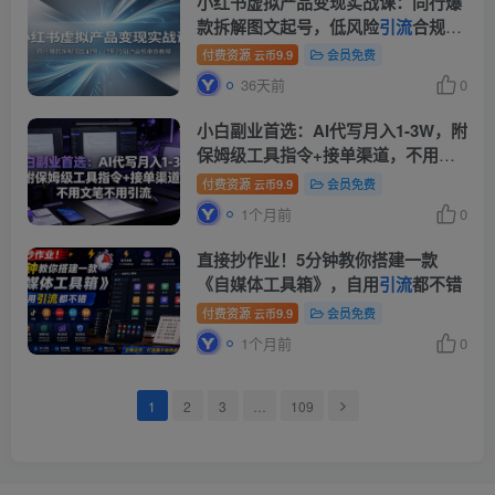
小红书虚拟产品变现实战课：同行爆
款拆解图文起号，低风险
引流
合规带
货教程
付费资源
9.9
会员免费
云币
36天前
0
小白副业首选：AI代写月入1-3W，附
保姆级工具指令+接单渠道，不用文
笔不用
引流
【揭秘】
付费资源
9.9
会员免费
云币
1个月前
0
直接抄作业！5分钟教你搭建一款
《自媒体工具箱》，自用
引流
都不错
付费资源
9.9
会员免费
云币
1个月前
0
1
2
3
…
109