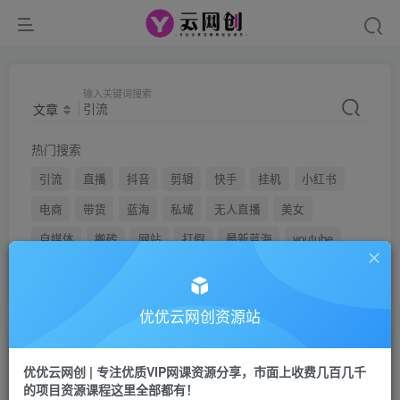
输入关键词搜索
文章
热门搜索
引流
直播
抖音
剪辑
快手
挂机
小红书
电商
带货
蓝海
私域
无人直播
美女
自媒体
搬砖
网站
打假
最新蓝海
youtube
弹幕
优优云网创资源站
文章
用户
优优云网创 | 专注优质VIP网课资源分享，市面上收费几百几千
的项目资源课程这里全部都有！
搜索[
引流
]，共找到
1946
个文章