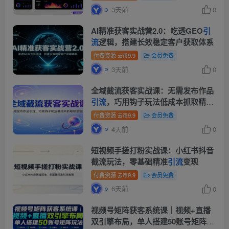
日)
3天前
0
AI精准获客实战营2.0：吃透GEO
引
流
逻辑，搭建长效稳定客户获取体系
付费资源
9.9
会员免费
云币
3天前
0
全域截流获客实战课：无需发布作品
引流
，巧用钩子玩法低成本抓取精准
客源
付费资源
9.9
会员免费
云币
4天前
0
短视频手搓打粉实战课：小红书抖音
截流玩法，零基础精准
引流
变现
付费资源
9.9
会员免费
云币
6天前
0
视频号矩阵获客系统课｜视频+直播
双引擎布局，单人搭建50账号矩阵玩