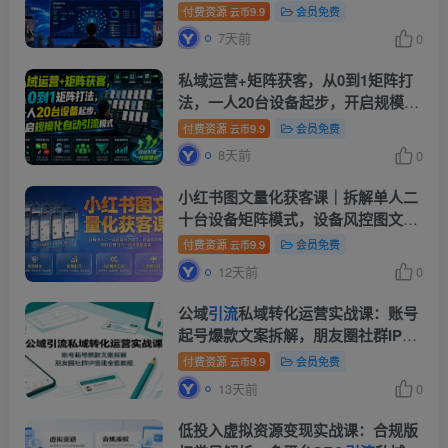
法，流量入池、搜索占位、全域
引流
付费资源
9.9
会员免费
云币
沉淀私域全流程教学
7天前
0
私域运营+矩阵获客，从0到1矩阵打
法，一人20台设备起步，开启规模化
自动
引流
模式！
付费资源
9.9
会员免费
云币
8天前
0
小红书图文量化获客课｜拆解单人二
十台设备矩阵模式，设备风控图文创
作合规
引流
一站式落地实操
付费资源
9.9
会员免费
云币
12天前
0
公域
引流
私域转化运营实战课：账号
起号爆款文案拆解，朋友圈社群IP搭
建全套教程
付费资源
9.9
会员免费
云币
13天前
0
低投入虚拟资源变现实战课：合规版