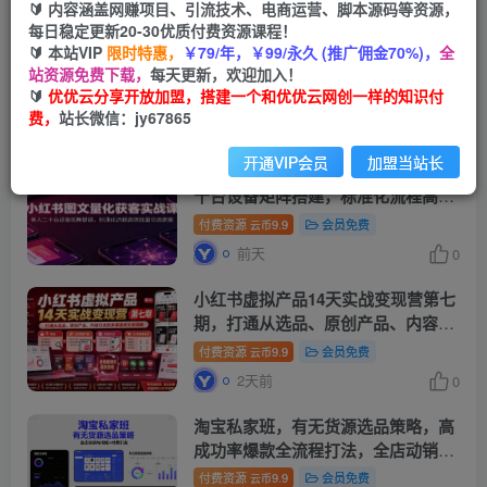
🔰 内容涵盖网赚项目、引流技术、电商运营、脚本源码等资源，
每日稳定更新20-30优质付费资源课程！
短视频IP量化获客实战课：用十台设
🔰 本站VIP
限时特惠，
￥79/年，￥99/永久 (推广佣金70%)，
全
备搭建五十账号矩阵，精准打造
引流
站资源免费下载，
每天更新，欢迎加入！
接单型流量账号
🔰
优优云分享开放加盟，搭建一个和优优云网创一样的知识付
付费资源
9.9
会员免费
云币
费，
站长微信：jy67865
19小时前
0
开通VIP会员
加盟当站长
小红书图文量化获客实战课：单人二
十台设备矩阵搭建，标准化流程高效
批量
引流
获客
付费资源
9.9
会员免费
云币
前天
0
小红书虚拟产品14天实战变现营第七
期，打通从选品、原创产品、内容
引
流
到多渠道成交全链路
付费资源
9.9
会员免费
云币
2天前
0
淘宝私家班，有无货源选品策略，高
成功率爆款全流程打法，全店动销与
淘短+付费
引流
(更新2026年08月05
付费资源
9.9
会员免费
云币