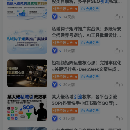
权类目解析，多平台SEO
引流
私域成
交
付费资源
9.9
会员免费
云币
14天前
0
私域钩子矩阵推广实战课：多账号安
全搭建养号避坑，AI工具批量设计
引
流
钩子教程
付费资源
9.9
会员免费
云币
14天前
0
短视频矩阵运营核心课：完播率优化
×关键词排名×DeepSeek文案生成，
从零搭建多平台
引流
体系
付费资源
9.9
会员免费
云币
30天前
0
某大佬私域
引流
教学，各平台引流
SOP(抖音快手小红书微信QQ等)，
思路+流程+话术+变现(更新0708)
付费资源
9.9
会员免费
云币
31天前
0