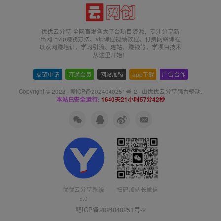
优优云分享-全网首发各大平台项目资源、专注分享新
出网上vip赚钱方法、vip课程视频教程、付费网络课程
以及网赚培训，学习引流、建站、赚钱等，学项目技术
从这里开始！
友链申请
-
开通会员
-
网站加盟
-
app下载
-
广告合作
Copyright © 2023 ·
赣ICP备2024040251号-2
· 由
优优云分享
强力驱动.
本站已安全运行:
1640天21小时57分42秒
优优云分享系统
扫码加站长微信
5.0
赣ICP备2024040251号-2